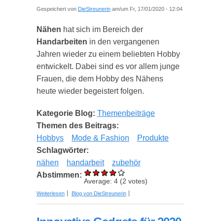
Gespeichert von
DieStreunerin
am/um Fr, 17/01/2020 - 12:04
Nähen
hat sich im Bereich der
Handarbeiten
in den vergangenen
Jahren wieder zu einem beliebten Hobby
entwickelt. Dabei sind es vor allem junge
Frauen, die dem Hobby des Nähens
heute wieder begeistert folgen.
Kategorie Blog:
Themenbeiträge
Themen des Beitrags:
Hobbys
Mode & Fashion
Produkte
Schlagwörter:
nähen
handarbeit
zubehör
Abstimmen:
Average:
4
(
2
votes)
über Günstiges Nähzubehör für Nähbegeisterte
Weiterlesen
Blog von DieStreunerin