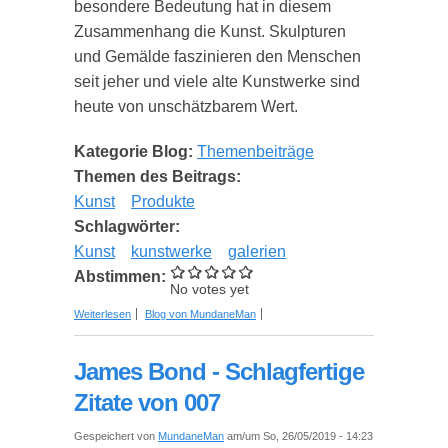
besondere Bedeutung hat in diesem
Zusammenhang die Kunst. Skulpturen
und Gemälde faszinieren den Menschen
seit jeher und viele alte Kunstwerke sind
heute von unschätzbarem Wert.
Kategorie Blog:
Themenbeiträge
Themen des Beitrags:
Kunst
Produkte
Schlagwörter:
Kunst
kunstwerke
galerien
Abstimmen:
No votes yet
über Die Kunstmacher - der Kunst Shop
Weiterlesen
Blog von MundaneMan
James Bond - Schlagfertige
Zitate von 007
Gespeichert von
MundaneMan
am/um So, 26/05/2019 - 14:23