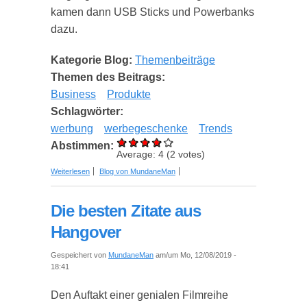
kamen dann USB Sticks und Powerbanks
dazu.
Kategorie Blog:
Themenbeiträge
Themen des Beitrags:
Business
Produkte
Schlagwörter:
werbung
werbegeschenke
Trends
Abstimmen:
Average:
4
(
2
votes)
über Upcycling und natürliche Rohstoffe - 2
Weiterlesen
Blog von MundaneMan
ökologische Trends bei Werbemitteln
Die besten Zitate aus
Hangover
Gespeichert von
MundaneMan
am/um Mo, 12/08/2019 -
18:41
Den Auftakt einer genialen Filmreihe