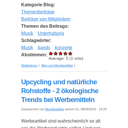
Kategorie Blog:
Themenbeiträge
Beiträge von Mitgliedern
Themen des Beitrags:
Musik
Unterhaltung
Schlagwörter:
Musik
bands
konzerte
Abstimmen:
Average:
5
(
1
vote)
über Mikhail Peleg: „Machete“ kehrt auf die große
Weiterlesen
Blog von MundaneMan
Bühne zurück
Upcycling und natürliche
Rohstoffe - 2 ökologische
Trends bei Werbemitteln
Gespeichert von
MundaneMan
am/um So, 08/09/2019 - 19:29
Werbeartikel sind wahrscheinlich so alt