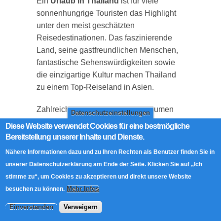
Ein
Urlaub in Thailand
ist für viele
sonnenhungrige Touristen das Highlight
unter den meist geschätzten
Reisedestinationen. Das faszinierende
Land, seine gastfreundlichen Menschen,
fantastische Sehenswürdigkeiten sowie
die einzigartige Kultur machen Thailand
zu einem Top-Reiseland in Asien.
Zahlreiche Thailand-Besucher träumen
Datenschutzeinstellungen
von einer
Reittour mit Elefanten
durch
Diese Website verwendet Cookies für eine bestmögliche
die wundervolle Landschaft des Landes.
Bereitstellung unserer Inhalte und Dienste.
Was aber sind die Konsequenzen der
Nähere Informationen dazu und zu Ihren Rechten als Benutzer finden Sie in
unstillbaren touristischen Bedürfnisse für
unserer Datenschutzerklärung am Ende der Seite. Klicken Sie auf „Ich
die Hauptleidtragenden, die
stimme zu“, um Cookies zu akzeptieren und direkt unsere Website
thailändischen Elefanten?
Mehr Infos
besuchen zu können.
Kategorie Blog:
Einverstanden
Verweigern
Themenbeiträge