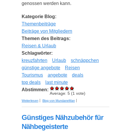
genossen werden kann.
Kategorie Blog:
Themenbeiträge
Beiträge von Mitgliedern
Themen des Beitrags:
Reisen & Urlaub
Schlagwörter:
kreuzfahrten
Urlaub
schnäppchen
günstige angebote
Reisen
Tourismus
angebote
deals
top deals
last minute
Abstimmen:
Average:
5
(
1
vote)
über Günstige Kreuzfahrten individuell
Weiterlesen
Blog von MundaneMan
zusammenstellen und bis zu 80% sparen
Günstiges Nähzubehör für
Nähbegeisterte