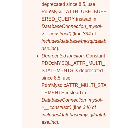
deprecated since 8.5, use
Pdo\Mysql::ATTR_USE_BUFF
ERED_QUERY instead in
DatabaseConnection_mysql-
>__construct()
(line
334
of
includes/database/mysql/datab
ase.inc
).
Deprecated function
: Constant
PDO::MYSQL_ATTR_MULTI_
STATEMENTS is deprecated
since 8.5, use
Pdo\Mysql::ATTR_MULTI_STA
TEMENTS instead in
DatabaseConnection_mysql-
>__construct()
(line
346
of
includes/database/mysql/datab
ase.inc
).