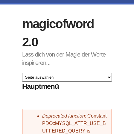
Direkt zum Inhalt
magicofword
2.0
Lass dich von der Magie der Worte
inspirieren...
Hauptmenü
Fehlermeldung
Deprecated function
: Constant
PDO::MYSQL_ATTR_USE_B
UFFERED_QUERY is