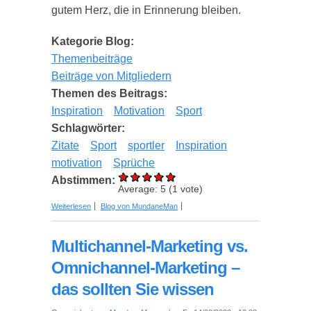
gutem Herz, die in Erinnerung bleiben.
Kategorie Blog:
Themenbeiträge
Beiträge von Mitgliedern
Themen des Beitrags:
Inspiration
Motivation
Sport
Schlagwörter:
Zitate
Sport
sportler
Inspiration
motivation
Sprüche
Abstimmen:
Average:
5
(
1
vote)
über 10 inspirierende Zitate der besten Athleten
Weiterlesen
Blog von MundaneMan
aller Zeiten
Multichannel-Marketing vs.
Omnichannel-Marketing –
das sollten Sie wissen