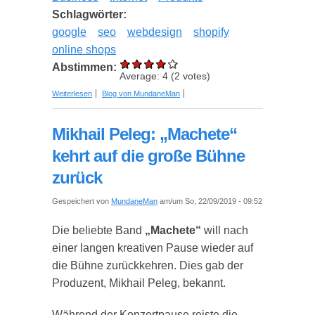
Schlagwörter:
google
seo
webdesign
shopify
online shops
Abstimmen:
Average:
4
(
2
votes)
über Warum immer mehr kleine Unternehmen das
Weiterlesen
Blog von MundaneMan
Web für sich entdecken
Mikhail Peleg: „Machete“
kehrt auf die große Bühne
zurück
Gespeichert von
MundaneMan
am/um So, 22/09/2019 - 09:52
Die beliebte Band
„Machete“
will nach
einer langen kreativen Pause wieder auf
die Bühne zurückkehren. Dies gab der
Produzent, Mikhail Peleg, bekannt.
Während der Konzertpause reiste die