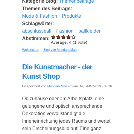
Kategorie Blog:
Themenbeiträge
Themen des Beitrags:
Mode & Fashion
Produkte
Schlagwörter:
abschlussball
Fashion
ballkleider
Abstimmen:
Average:
4
(
1
vote)
über Deine ultimative Abschlussball-
Weiterlesen
Blog von MundaneMan
Vorbereitungsliste
Die Kunstmacher - der
Kunst Shop
Gespeichert von
MundaneMan
am/um Do, 04/07/2019 - 09:26
Ob zuhause oder am Arbeitsplatz, eine
gelungene und optisch ansprechende
Dekoration vervollständigt die
Inneneinrichtung jedes Raums und wertet
sein Erscheinungsbild auf. Eine ganz