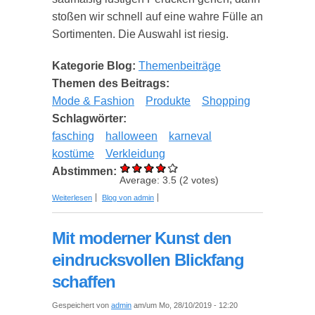
stoßen wir schnell auf eine wahre Fülle an
Sortimenten. Die Auswahl ist riesig.
Kategorie Blog:
Themenbeiträge
Themen des Beitrags:
Mode & Fashion
Produkte
Shopping
Schlagwörter:
fasching
halloween
karneval
kostüme
Verkleidung
Abstimmen:
Average:
3.5
(
2
votes)
über Verrückte Haarwelt – Ausgefallene und
Weiterlesen
Blog von admin
lustige Perücken für Fasching, Halloween und
Bad Taste Party Outfits
Mit moderner Kunst den
eindrucksvollen Blickfang
schaffen
Gespeichert von
admin
am/um Mo, 28/10/2019 - 12:20