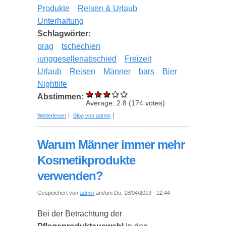
Produkte
Reisen & Urlaub
Unterhaltung
Schlagwörter:
prag
tschechien
junggesellenabschied
Freizeit
Urlaub
Reisen
Männer
bars
Bier
Nightlife
Abstimmen:
Average:
2.8
(
174
votes)
über Warum Prag der perfekte Ort für einen
Weiterlesen
Blog von admin
legendären Junggesellenabschied ist
Warum Männer immer mehr
Kosmetikprodukte
verwenden?
Gespeichert von
admin
am/um Do, 18/04/2019 - 12:44
Bei der Betrachtung der