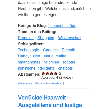
dass es so einige beeindruckende
Neuheiten gibt. Welche das sind, möchten
wir Ihnen gerne zeigen.
Kategorie Blog:
Themenbeiträge
Themen des Beitrags:
Produkte
Shopping
Wissenschaft
Schlagwörter:
Technologie
Gadgets
Technik
Handyhüllen
virtual reality
smartphones
vr brillen
roboter
künstliche intelligenz
chatbots
Abstimmen:
Average:
4
(
2
votes)
über Innovative Gadgets für 2020 – diese
Weiterlesen
Blog von MundaneMan
Neuheiten sollten Sie kennen
Verrückte Haarwelt –
Ausgefallene und lustige