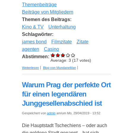
Themenbeiträge
Beiträge von Mitgliedern
Themen des Beitrags:
Kino & TV
Unterhaltung
Schlagwörter:
james bond
Filmzitate
Zitate
agenten
Casino
Abstimmen:
Average:
3
(
17
votes)
über James Bond - Schlagfertige Zitate von 007
Weiterlesen
Blog von MundaneMan
Warum Prag der perfekte Ort
für einen legendären
Junggesellenabschied ist
Gespeichert von
admin
am/um Mo, 29/04/2019 - 13:52
Die Hauptstadt Tschechiens – oder auch
die goldene Stadt genannt – hat sich