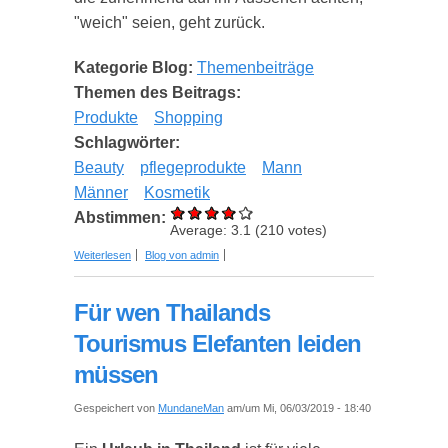
"weich" seien, geht zurück.
Kategorie Blog:
Themenbeiträge
Themen des Beitrags:
Produkte
Shopping
Schlagwörter:
Beauty
pflegeprodukte
Mann
Männer
Kosmetik
Abstimmen:
Average:
3.1
(
210
votes)
über Warum Männer immer mehr
Weiterlesen
Blog von admin
Kosmetikprodukte verwenden?
Für wen Thailands
Tourismus Elefanten leiden
müssen
Gespeichert von
MundaneMan
am/um Mi, 06/03/2019 - 18:40