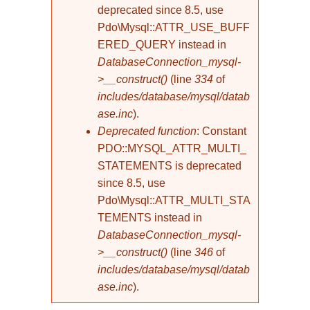
deprecated since 8.5, use
Pdo\Mysql::ATTR_USE_BUFF
ERED_QUERY instead in
DatabaseConnection_mysql-
>__construct()
(line
334
of
includes/database/mysql/datab
ase.inc
).
Deprecated function
: Constant
PDO::MYSQL_ATTR_MULTI_
STATEMENTS is deprecated
since 8.5, use
Pdo\Mysql::ATTR_MULTI_STA
TEMENTS instead in
DatabaseConnection_mysql-
>__construct()
(line
346
of
includes/database/mysql/datab
ase.inc
).