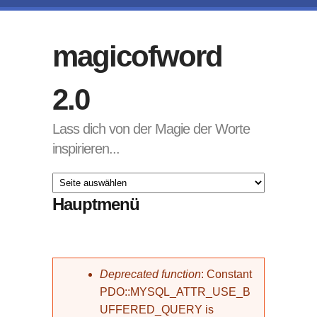
Direkt zum Inhalt
magicofword
2.0
Lass dich von der Magie der Worte
inspirieren...
Hauptmenü
Fehlermeldung
Deprecated function
: Constant
PDO::MYSQL_ATTR_USE_B
UFFERED_QUERY is