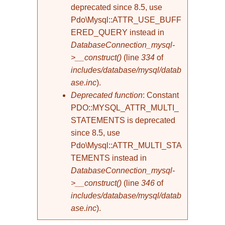
deprecated since 8.5, use
Pdo\Mysql::ATTR_USE_BUFF
ERED_QUERY instead in
DatabaseConnection_mysql-
>__construct()
(line
334
of
includes/database/mysql/datab
ase.inc
).
Deprecated function
: Constant
PDO::MYSQL_ATTR_MULTI_
STATEMENTS is deprecated
since 8.5, use
Pdo\Mysql::ATTR_MULTI_STA
TEMENTS instead in
DatabaseConnection_mysql-
>__construct()
(line
346
of
includes/database/mysql/datab
ase.inc
).