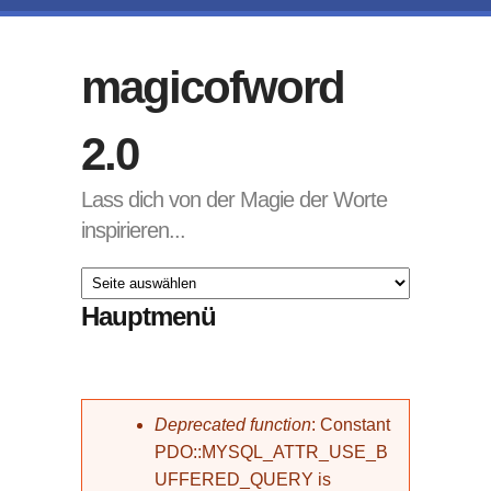
Direkt zum Inhalt
magicofword
2.0
Lass dich von der Magie der Worte
inspirieren...
Hauptmenü
Fehlermeldung
Deprecated function
: Constant
PDO::MYSQL_ATTR_USE_B
UFFERED_QUERY is