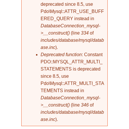
deprecated since 8.5, use
Pdo\Mysql::ATTR_USE_BUFF
ERED_QUERY instead in
DatabaseConnection_mysql-
>__construct()
(line
334
of
includes/database/mysql/datab
ase.inc
).
Deprecated function
: Constant
PDO::MYSQL_ATTR_MULTI_
STATEMENTS is deprecated
since 8.5, use
Pdo\Mysql::ATTR_MULTI_STA
TEMENTS instead in
DatabaseConnection_mysql-
>__construct()
(line
346
of
includes/database/mysql/datab
ase.inc
).