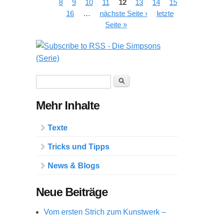
8
9
10
11
12
13
14
15
16
…
nächste Seite ›
letzte
Seite »
Suchformular
Suche
Mehr Inhalte
Texte
Tricks und Tipps
News & Blogs
Neue Beiträge
Vom ersten Strich zum Kunstwerk –