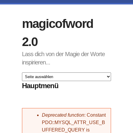
Direkt zum Inhalt
magicofword
2.0
Lass dich von der Magie der Worte
inspirieren...
Hauptmenü
Fehlermeldung
Deprecated function
: Constant
PDO::MYSQL_ATTR_USE_B
UFFERED_QUERY is