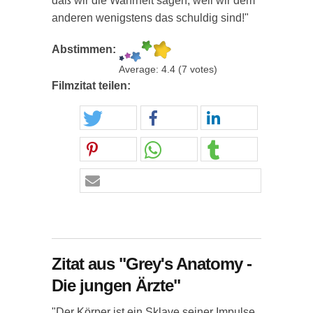
daß wir die Wahrheit sagen, weil wir dem
anderen wenigstens das schuldig sind!"
Abstimmen:
Average:
4.4
(
7
votes)
Filmzitat teilen:
Zitat aus "Grey's Anatomy -
Die jungen Ärzte"
"Der Körper ist ein Sklave seiner Impulse.