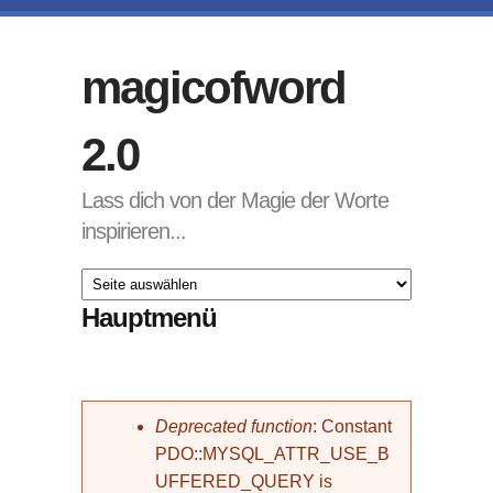
Direkt zum Inhalt
magicofword
2.0
Lass dich von der Magie der Worte
inspirieren...
Hauptmenü
Fehlermeldung
Deprecated function
: Constant
PDO::MYSQL_ATTR_USE_B
UFFERED_QUERY is