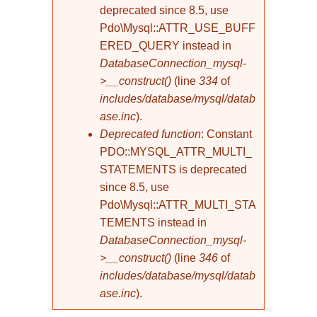
deprecated since 8.5, use
Pdo\Mysql::ATTR_USE_BUFF
ERED_QUERY instead in
DatabaseConnection_mysql-
>__construct()
(line
334
of
includes/database/mysql/datab
ase.inc
).
Deprecated function
: Constant
PDO::MYSQL_ATTR_MULTI_
STATEMENTS is deprecated
since 8.5, use
Pdo\Mysql::ATTR_MULTI_STA
TEMENTS instead in
DatabaseConnection_mysql-
>__construct()
(line
346
of
includes/database/mysql/datab
ase.inc
).