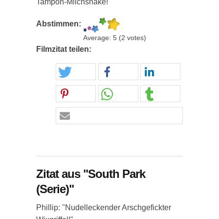
Tampon-Milchshake!"
Abstimmen:
Average:
5
(
2
votes)
Filmzitat teilen:
Zitat aus "South Park
(Serie)"
Phillip: "Nudelleckender Arschgefickter