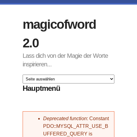
Direkt zum Inhalt
magicofword
2.0
Lass dich von der Magie der Worte
inspirieren...
Hauptmenü
Fehlermeldung
Deprecated function
: Constant
PDO::MYSQL_ATTR_USE_B
UFFERED_QUERY is