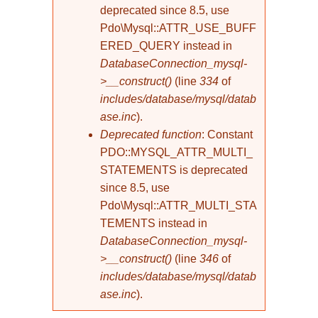
deprecated since 8.5, use
Pdo\Mysql::ATTR_USE_BUFF
ERED_QUERY instead in
DatabaseConnection_mysql-
>__construct()
(line
334
of
includes/database/mysql/datab
ase.inc
).
Deprecated function
: Constant
PDO::MYSQL_ATTR_MULTI_
STATEMENTS is deprecated
since 8.5, use
Pdo\Mysql::ATTR_MULTI_STA
TEMENTS instead in
DatabaseConnection_mysql-
>__construct()
(line
346
of
includes/database/mysql/datab
ase.inc
).