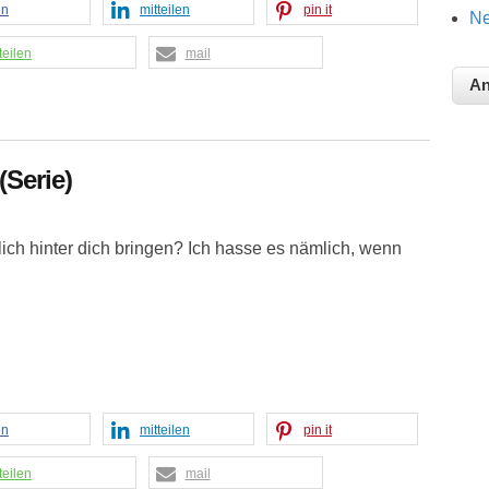
en
mitteilen
pin it
Ne
teilen
mail
(Serie)
ich hinter dich bringen? Ich hasse es nämlich, wenn
en
mitteilen
pin it
teilen
mail