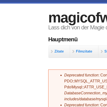
Direkt zum Inhalt
magicofw
Lass dich von der Magie d
Hauptmenü
Zitate
Filmzitate
S
Fehlermeldung
Deprecated function
: Con
PDO::MYSQL_ATTR_USE_
Pdo\Mysql::ATTR_USE
DatabaseConnection_mys
includes/database/mysql
Deprecated function
: C