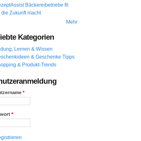
zeptAssist Bäckereibetriebe fit
r die Zukunft macht
Mehr
iebte Kategorien
ldung, Lernen & Wissen
schenkideen & Geschenke Tipps
opping & Produkt-Trends
nutzeranmeldung
utzername
*
swort
*
gistrieren