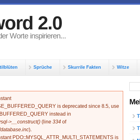
ord 2.0
er Worte inspirieren...
tilblüten
Sprüche
Skurrile Fakten
Witze
Su
stant
Meh
BUFFERED_QUERY is deprecated since 8.5, use
_BUFFERED_QUERY instead in
T
ql->__construct()
(line
334
of
T
/database.inc
).
onstant PDO::MYSQL_ATTR_MULTI_STATEMENTS is