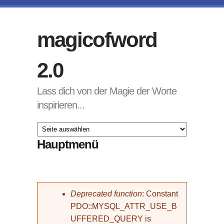
Direkt zum Inhalt
magicofword
2.0
Lass dich von der Magie der Worte
inspirieren...
Hauptmenü
Fehlermeldung
Deprecated function
: Constant
PDO::MYSQL_ATTR_USE_B
UFFERED_QUERY is