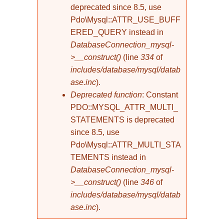
deprecated since 8.5, use
Pdo\Mysql::ATTR_USE_BUFF
ERED_QUERY instead in
DatabaseConnection_mysql-
>__construct()
(line
334
of
includes/database/mysql/datab
ase.inc
).
Deprecated function
: Constant
PDO::MYSQL_ATTR_MULTI_
STATEMENTS is deprecated
since 8.5, use
Pdo\Mysql::ATTR_MULTI_STA
TEMENTS instead in
DatabaseConnection_mysql-
>__construct()
(line
346
of
includes/database/mysql/datab
ase.inc
).