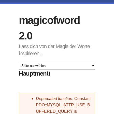
Direkt zum Inhalt
magicofword
2.0
Lass dich von der Magie der Worte
inspirieren...
Hauptmenü
Fehlermeldung
Deprecated function
: Constant
PDO::MYSQL_ATTR_USE_B
UFFERED_QUERY is