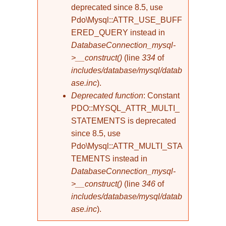
deprecated since 8.5, use
Pdo\Mysql::ATTR_USE_BUFF
ERED_QUERY instead in
DatabaseConnection_mysql-
>__construct()
(line
334
of
includes/database/mysql/datab
ase.inc
).
Deprecated function
: Constant
PDO::MYSQL_ATTR_MULTI_
STATEMENTS is deprecated
since 8.5, use
Pdo\Mysql::ATTR_MULTI_STA
TEMENTS instead in
DatabaseConnection_mysql-
>__construct()
(line
346
of
includes/database/mysql/datab
ase.inc
).