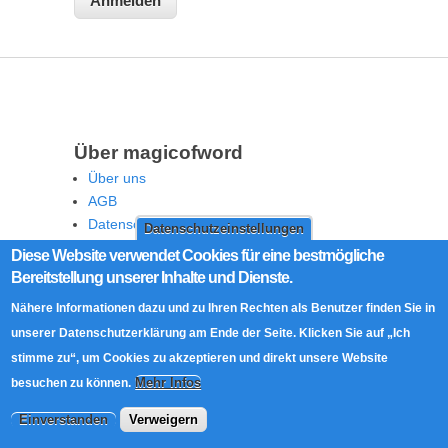
Über magicofword
Über uns
AGB
Datenschutz
Datenschutzeinstellungen
Rechtliche Hinweise
Diese Website verwendet Cookies für eine bestmögliche
Impressum
Bereitstellung unserer Inhalte und Dienste.
Kontakt
Nähere Informationen dazu und zu Ihren Rechten als Benutzer finden Sie in
unserer Datenschutzerklärung am Ende der Seite. Klicken Sie auf „Ich
Community
stimme zu“, um Cookies zu akzeptieren und direkt unsere Website
Vorteile für Mitglieder
Mehr Infos
besuchen zu können.
Community Richtlinien
Netiquette
Einverstanden
Verweigern
Moderation