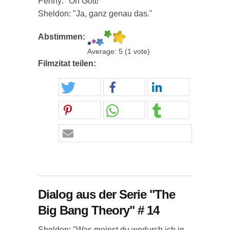
Penny: "Oh Gott!"
Sheldon: "Ja, ganz genau das."
Abstimmen:
Average:
5
(
1
vote)
Filmzitat teilen:
Dialog aus der Serie "The
Big Bang Theory" # 14
Sheldon: "Was meinst du wodurch ich in