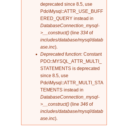
deprecated since 8.5, use
Pdo\Mysql::ATTR_USE_BUFF
ERED_QUERY instead in
DatabaseConnection_mysql-
>__construct()
(line
334
of
includes/database/mysql/datab
ase.inc
).
Deprecated function
: Constant
PDO::MYSQL_ATTR_MULTI_
STATEMENTS is deprecated
since 8.5, use
Pdo\Mysql::ATTR_MULTI_STA
TEMENTS instead in
DatabaseConnection_mysql-
>__construct()
(line
346
of
includes/database/mysql/datab
ase.inc
).