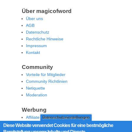
Über magicofword
Über uns
AGB
Datenschutz
Rechtliche Hinweise
Impressum
Kontakt
Community
Vorteile für Mitglieder
Community Richtlinien
Netiquette
Moderation
Werbung
Affiliate Offenlegung
Datenschutzeinstellungen
Werben Sie auf MoW
Diese Website verwendet Cookies für eine bestmögliche
Bereitstellung unserer Inhalte und Dienste.