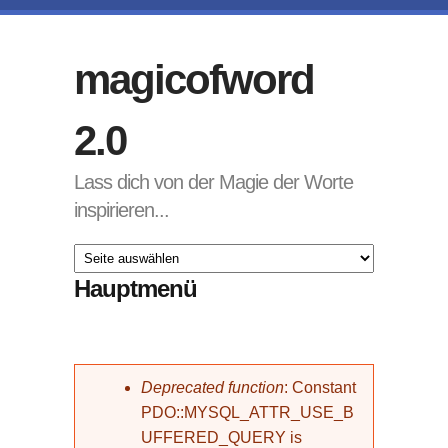
Direkt zum Inhalt
magicofword
2.0
Lass dich von der Magie der Worte
inspirieren...
Hauptmenü
Fehlermeldung
Deprecated function
: Constant
PDO::MYSQL_ATTR_USE_B
UFFERED_QUERY is