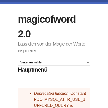
Direkt zum Inhalt
magicofword
2.0
Lass dich von der Magie der Worte
inspirieren...
Hauptmenü
Fehlermeldung
Deprecated function
: Constant
PDO::MYSQL_ATTR_USE_B
UFFERED_QUERY is