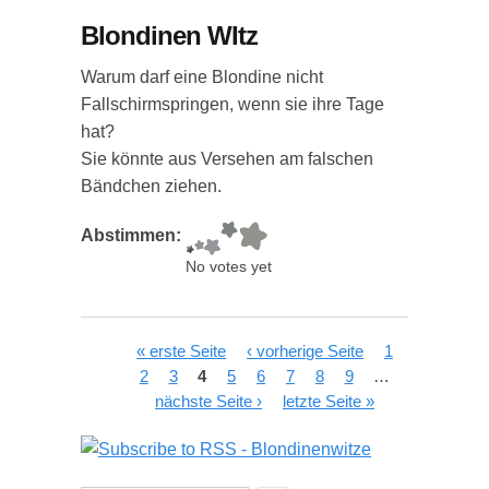
Blondinen WItz
Warum darf eine Blondine nicht
Fallschirmspringen, wenn sie ihre Tage
hat?
Sie könnte aus Versehen am falschen
Bändchen ziehen.
Abstimmen:
No votes yet
Seiten
« erste Seite
‹ vorherige Seite
1
2
3
4
5
6
7
8
9
…
nächste Seite ›
letzte Seite »