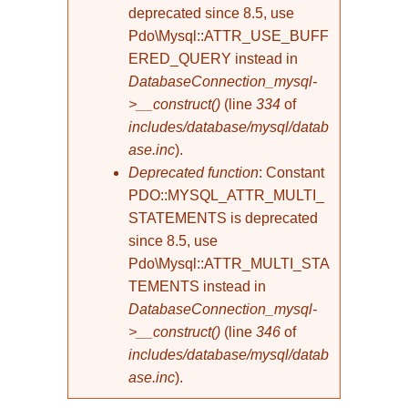
deprecated since 8.5, use
Pdo\Mysql::ATTR_USE_BUFF
ERED_QUERY instead in
DatabaseConnection_mysql-
>__construct()
(line
334
of
includes/database/mysql/datab
ase.inc
).
Deprecated function
: Constant
PDO::MYSQL_ATTR_MULTI_
STATEMENTS is deprecated
since 8.5, use
Pdo\Mysql::ATTR_MULTI_STA
TEMENTS instead in
DatabaseConnection_mysql-
>__construct()
(line
346
of
includes/database/mysql/datab
ase.inc
).