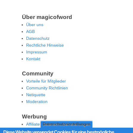
Über magicofword
Über uns
AGB
Datenschutz
Rechtliche Hinweise
Impressum
Kontakt
Community
Vorteile für Mitglieder
Community Richtlinien
Netiquette
Moderation
Werbung
Affiliate Offenlegung
Datenschutzeinstellungen
Werben Sie auf MoW
Diese Website verwendet Cookies für eine bestmögliche