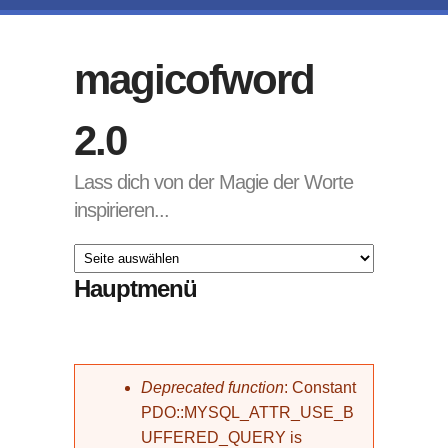
Direkt zum Inhalt
magicofword
2.0
Lass dich von der Magie der Worte
inspirieren...
Hauptmenü
Fehlermeldung
Deprecated function
: Constant
PDO::MYSQL_ATTR_USE_B
UFFERED_QUERY is