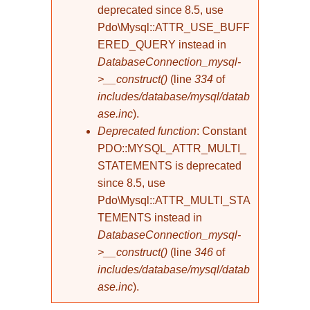
deprecated since 8.5, use
Pdo\Mysql::ATTR_USE_BUFF
ERED_QUERY instead in
DatabaseConnection_mysql-
>__construct()
(line
334
of
includes/database/mysql/datab
ase.inc
).
Deprecated function
: Constant
PDO::MYSQL_ATTR_MULTI_
STATEMENTS is deprecated
since 8.5, use
Pdo\Mysql::ATTR_MULTI_STA
TEMENTS instead in
DatabaseConnection_mysql-
>__construct()
(line
346
of
includes/database/mysql/datab
ase.inc
).