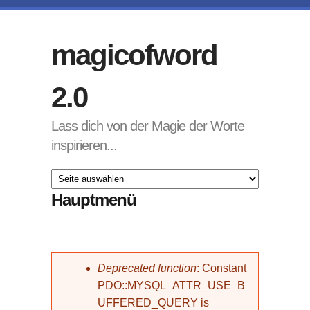
Direkt zum Inhalt
magicofword
2.0
Lass dich von der Magie der Worte
inspirieren...
Hauptmenü
Fehlermeldung
Deprecated function
: Constant
PDO::MYSQL_ATTR_USE_B
UFFERED_QUERY is