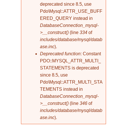
deprecated since 8.5, use
Pdo\Mysql::ATTR_USE_BUFF
ERED_QUERY instead in
DatabaseConnection_mysql-
>__construct()
(line
334
of
includes/database/mysql/datab
ase.inc
).
Deprecated function
: Constant
PDO::MYSQL_ATTR_MULTI_
STATEMENTS is deprecated
since 8.5, use
Pdo\Mysql::ATTR_MULTI_STA
TEMENTS instead in
DatabaseConnection_mysql-
>__construct()
(line
346
of
includes/database/mysql/datab
ase.inc
).