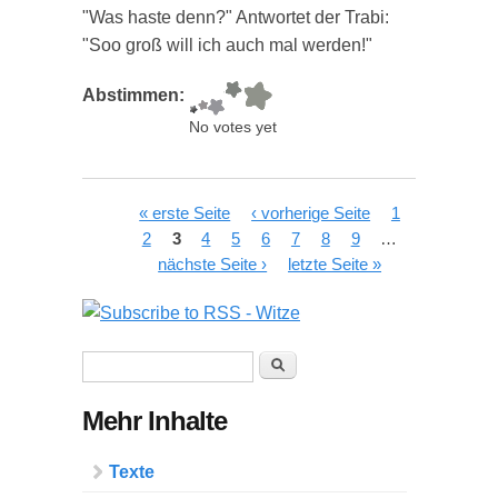
"Was haste denn?" Antwortet der Trabi:
"Soo groß will ich auch mal werden!"
Abstimmen:
No votes yet
Seiten
« erste Seite
‹ vorherige Seite
1
2
3
4
5
6
7
8
9
…
nächste Seite ›
letzte Seite »
Suchformular
Suche
Mehr Inhalte
Texte