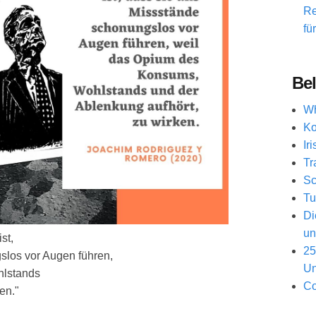
Re
fü
Bel
Wh
Ko
Ir
Tr
Sc
Tu
Di
un
st,
25
slos vor Augen führen,
Un
hlstands
Co
en."