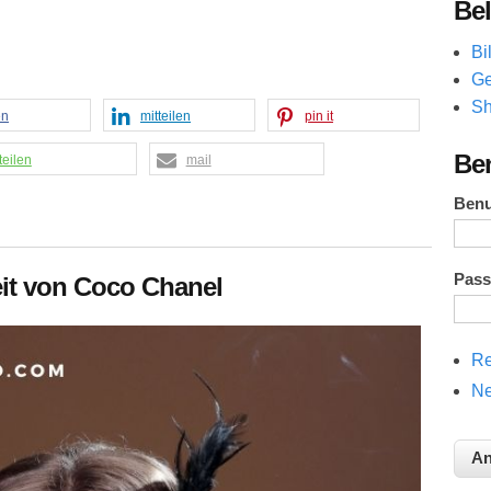
Bel
Bi
Ge
Sh
en
mitteilen
pin it
Be
teilen
mail
Ben
Pas
eit von Coco Chanel
Re
Ne