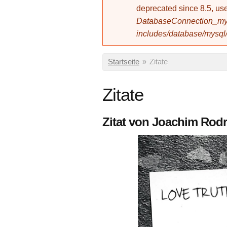
deprecated since 8.5, 
DatabaseConnection_mys
includes/database/mysql
Sie sind hier
Startseite
»
Zitate
Zitate
Zitat von Joachim Rodr