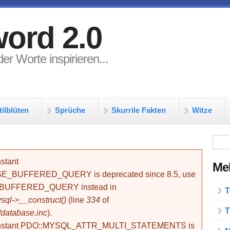
ord 2.0
er Worte inspirieren...
tilblüten
Sprüche
Skurrile Fakten
Witze
Su
stant
Meh
BUFFERED_QUERY is deprecated since 8.5, use
_BUFFERED_QUERY instead in
T
ql->__construct()
(line
334
of
T
/database.inc
).
onstant PDO::MYSQL_ATTR_MULTI_STATEMENTS is