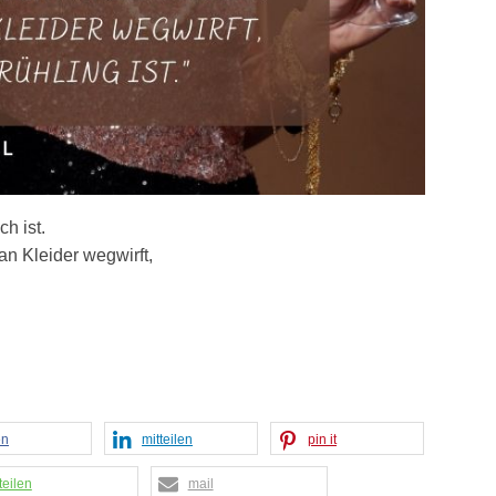
h ist.
an Kleider wegwirft,
en
mitteilen
pin it
teilen
mail