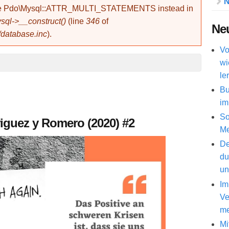
N
use Pdo\Mysql::ATTR_MULTI_STATEMENTS instead in
ql->__construct()
(line
346
of
Neu
/database.inc
).
Vo
wi
le
Bu
im
So
iguez y Romero (2020) #2
Me
De
du
un
Im
Ve
me
Mi