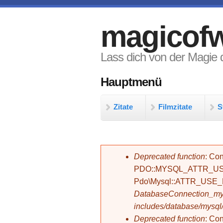
Direkt zum Inhalt
magicofw
Lass dich von der Magie d
Hauptmenü
Zitate
Filmzitate
S
Fehlermeldung
Deprecated function
: Con
PDO::MYSQL_ATTR_USE_
Pdo\Mysql::ATTR_USE
DatabaseConnection_mys
includes/database/mysql
Deprecated function
: C