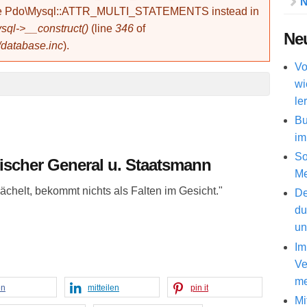
N
use Pdo\Mysql::ATTR_MULTI_STATEMENTS instead in
ql->__construct()
(line
346
of
Neu
/database.inc
).
Vo
wi
le
Bu
im
So
sischer General u. Staatsmann
Me
ächelt, bekommt nichts als Falten im Gesicht."
De
du
un
Im
Ve
me
en
mitteilen
pin it
Mi