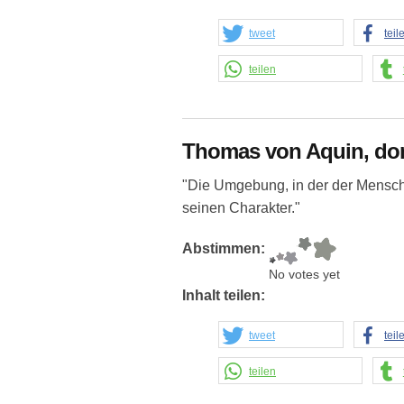
tweet
teil
teilen
Thomas von Aquin, do
"Die Umgebung, in der der Mensch 
seinen Charakter."
Abstimmen:
No votes yet
Inhalt teilen:
tweet
teil
teilen