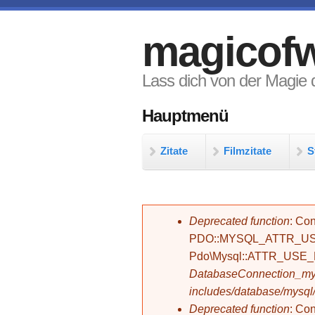
Direkt zum Inhalt
magicofw
Lass dich von der Magie d
Hauptmenü
Zitate
Filmzitate
S
Fehlermeldung
Deprecated function
: Con
PDO::MYSQL_ATTR_USE_
Pdo\Mysql::ATTR_USE
DatabaseConnection_mys
includes/database/mysql
Deprecated function
: C