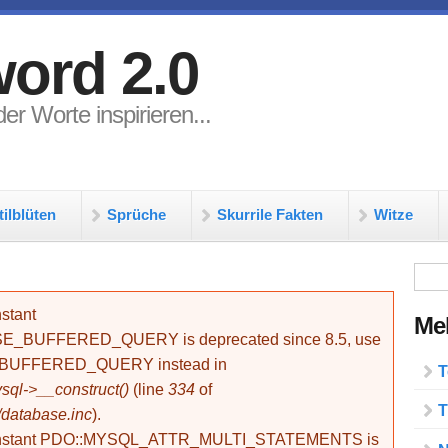
ord 2.0
er Worte inspirieren...
tilblüten
Sprüche
Skurrile Fakten
Witze
Su
stant
Meh
BUFFERED_QUERY is deprecated since 8.5, use
_BUFFERED_QUERY instead in
T
ql->__construct()
(line
334
of
T
/database.inc
).
onstant PDO::MYSQL_ATTR_MULTI_STATEMENTS is