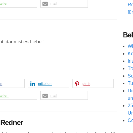
teilen
mail
Re
fü
Bel
, dann ist es Liebe."
Wh
Ko
Ir
Tr
Sc
Tu
en
mitteilen
pin it
Di
teilen
mail
un
25
Un
Co
 Redner