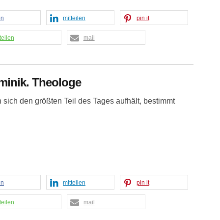
en
mitteilen
pin it
teilen
mail
minik. Theologe
sich den größten Teil des Tages aufhält, bestimmt
en
mitteilen
pin it
teilen
mail