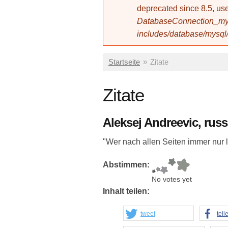
deprecated since 8.5, 
DatabaseConnection_mys
includes/database/mysql
Sie sind hier
Startseite
»
Zitate
Zitate
Aleksej Andreevic, rus
"Wer nach allen Seiten immer nur l
Abstimmen:
No votes yet
Inhalt teilen:
tweet
teil