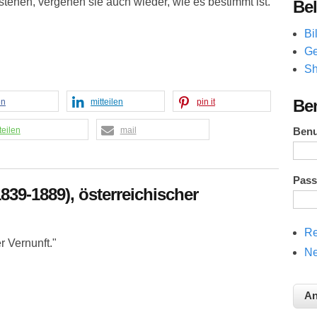
tehen, vergehen sie auch wieder, wie es bestimmt ist."
Bel
Bi
Ge
Sh
Be
en
mitteilen
pin it
teilen
mail
Ben
Pas
39-1889), österreichischer
Re
r Vernunft."
Ne