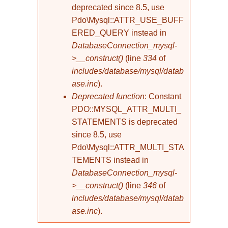
deprecated since 8.5, use
Pdo\Mysql::ATTR_USE_BUFF
ERED_QUERY instead in
DatabaseConnection_mysql-
>__construct()
(line
334
of
includes/database/mysql/datab
ase.inc
).
Deprecated function
: Constant
PDO::MYSQL_ATTR_MULTI_
STATEMENTS is deprecated
since 8.5, use
Pdo\Mysql::ATTR_MULTI_STA
TEMENTS instead in
DatabaseConnection_mysql-
>__construct()
(line
346
of
includes/database/mysql/datab
ase.inc
).