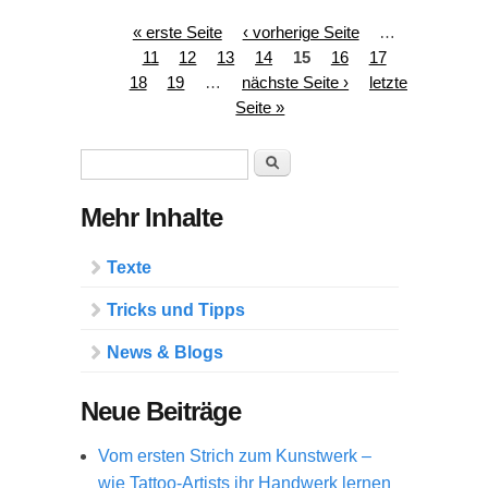
Seiten
« erste Seite
‹ vorherige Seite
…
11
12
13
14
15
16
17
18
19
…
nächste Seite ›
letzte
Seite »
Suchformular
Suche
Mehr Inhalte
Texte
Tricks und Tipps
News & Blogs
Neue Beiträge
Vom ersten Strich zum Kunstwerk –
wie Tattoo-Artists ihr Handwerk lernen