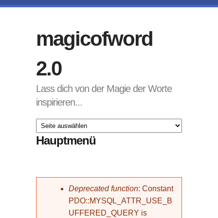
Direkt zum Inhalt
magicofword
2.0
Lass dich von der Magie der Worte
inspirieren...
Hauptmenü
Fehlermeldung
Deprecated function
: Constant
PDO::MYSQL_ATTR_USE_B
UFFERED_QUERY is