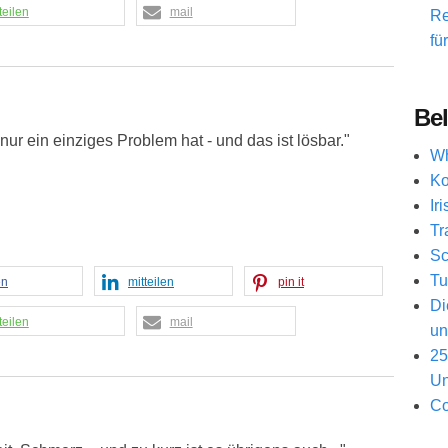
teilen
mail
Re
fü
Bel
nur ein einziges Problem hat - und das ist lösbar."
Wh
Ko
Ir
Tr
Sc
Tu
en
mitteilen
pin it
Di
teilen
mail
un
25
Un
Co