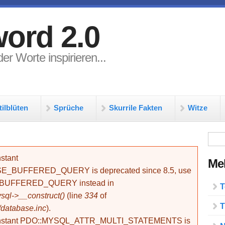
ord 2.0
er Worte inspirieren...
tilblüten
Sprüche
Skurrile Fakten
Witze
Su
stant
Meh
BUFFERED_QUERY is deprecated since 8.5, use
_BUFFERED_QUERY instead in
T
ql->__construct()
(line
334
of
T
/database.inc
).
onstant PDO::MYSQL_ATTR_MULTI_STATEMENTS is