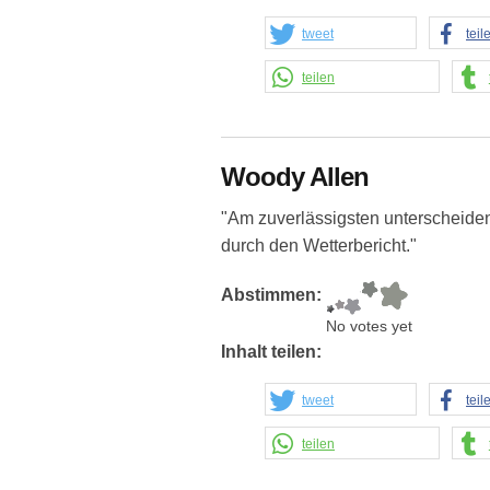
tweet
teil
teilen
Woody Allen
"Am zuverlässigsten unterscheide
durch den Wetterbericht."
Abstimmen:
No votes yet
Inhalt teilen:
tweet
teil
teilen