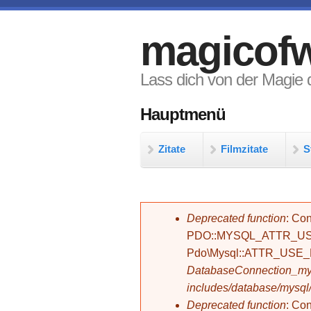
Direkt zum Inhalt
magicofw
Lass dich von der Magie d
Hauptmenü
Zitate
Filmzitate
S
Fehlermeldung
Deprecated function
: Con
PDO::MYSQL_ATTR_USE_
Pdo\Mysql::ATTR_USE
DatabaseConnection_mys
includes/database/mysql
Deprecated function
: C