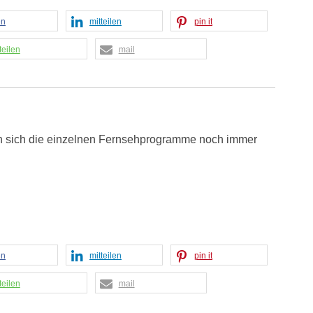
en
mitteilen
pin it
teilen
mail
n sich die einzelnen Fernsehprogramme noch immer
en
mitteilen
pin it
teilen
mail