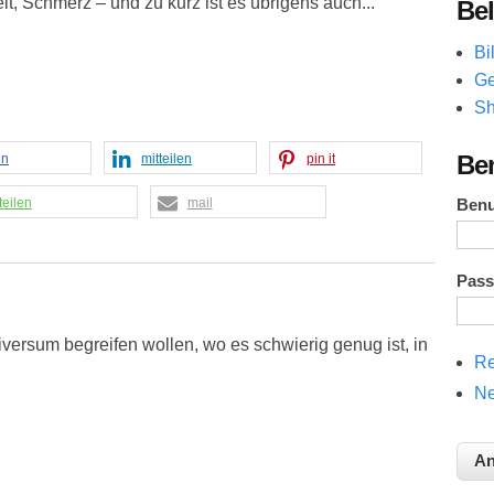
it, Schmerz – und zu kurz ist es übrigens auch..."
Bel
Bi
Ge
Sh
Be
en
mitteilen
pin it
teilen
mail
Ben
Pas
versum begreifen wollen, wo es schwierig genug ist, in
Re
Ne