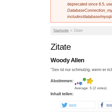
deprecated since 8.5, 
DatabaseConnection_mys
includes/database/mysql
Sie sind hier
Startseite
»
Zitate
Zitate
Woody Allen
"Sex ist nur schmutzig, wenn er ric
Abstimmen:
Average:
5
(
2
votes)
Inhalt teilen:
tweet
teil