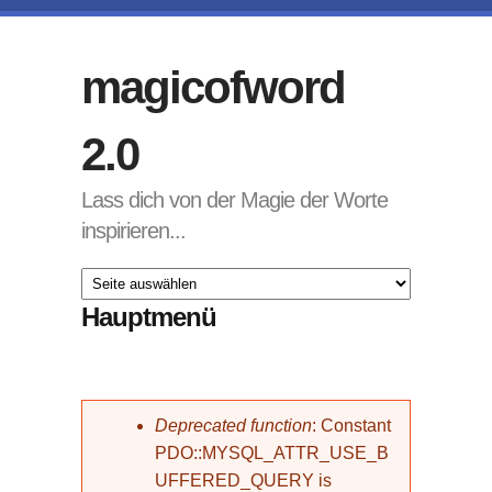
Direkt zum Inhalt
magicofword
2.0
Lass dich von der Magie der Worte
inspirieren...
Hauptmenü
Fehlermeldung
Deprecated function
: Constant
PDO::MYSQL_ATTR_USE_B
UFFERED_QUERY is