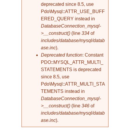
deprecated since 8.5, use
Pdo\Mysql::ATTR_USE_BUFF
ERED_QUERY instead in
DatabaseConnection_mysql-
>__construct()
(line
334
of
includes/database/mysql/datab
ase.inc
).
Deprecated function
: Constant
PDO::MYSQL_ATTR_MULTI_
STATEMENTS is deprecated
since 8.5, use
Pdo\Mysql::ATTR_MULTI_STA
TEMENTS instead in
DatabaseConnection_mysql-
>__construct()
(line
346
of
includes/database/mysql/datab
ase.inc
).