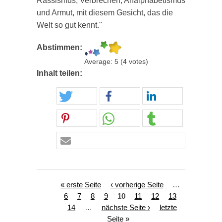
Rassismus, Verbrechen, Analphabetismus
und Armut, mit diesem Gesicht, das die
Welt so gut kennt."
Abstimmen:
Average:
5
(
4
votes)
Inhalt teilen:
Seiten
« erste Seite
‹ vorherige Seite
…
6
7
8
9
10
11
12
13
14
…
nächste Seite ›
letzte
Seite »