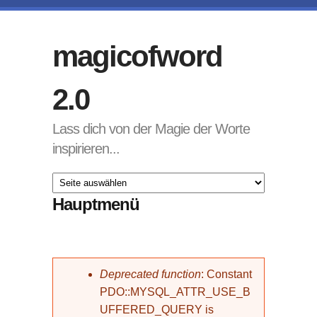
Direkt zum Inhalt
magicofword
2.0
Lass dich von der Magie der Worte
inspirieren...
Hauptmenü
Fehlermeldung
Deprecated function
: Constant
PDO::MYSQL_ATTR_USE_B
UFFERED_QUERY is