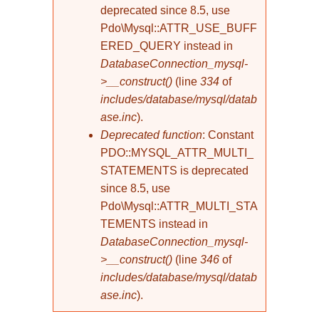
deprecated since 8.5, use
Pdo\Mysql::ATTR_USE_BUFF
ERED_QUERY instead in
DatabaseConnection_mysql-
>__construct()
(line
334
of
includes/database/mysql/datab
ase.inc
).
Deprecated function
: Constant
PDO::MYSQL_ATTR_MULTI_
STATEMENTS is deprecated
since 8.5, use
Pdo\Mysql::ATTR_MULTI_STA
TEMENTS instead in
DatabaseConnection_mysql-
>__construct()
(line
346
of
includes/database/mysql/datab
ase.inc
).