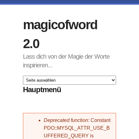
Direkt zum Inhalt
magicofword
2.0
Lass dich von der Magie der Worte
inspirieren...
Hauptmenü
Fehlermeldung
Deprecated function
: Constant
PDO::MYSQL_ATTR_USE_B
UFFERED_QUERY is