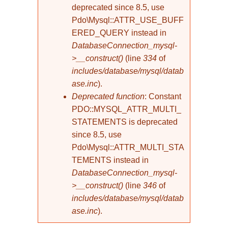
deprecated since 8.5, use
Pdo\Mysql::ATTR_USE_BUFF
ERED_QUERY instead in
DatabaseConnection_mysql-
>__construct()
(line
334
of
includes/database/mysql/datab
ase.inc
).
Deprecated function
: Constant
PDO::MYSQL_ATTR_MULTI_
STATEMENTS is deprecated
since 8.5, use
Pdo\Mysql::ATTR_MULTI_STA
TEMENTS instead in
DatabaseConnection_mysql-
>__construct()
(line
346
of
includes/database/mysql/datab
ase.inc
).