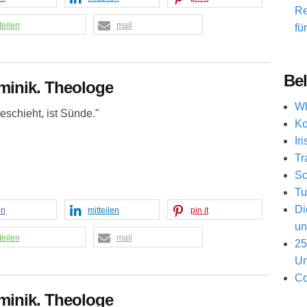
Re
teilen
mail
fü
Bel
minik. Theologe
Wh
schieht, ist Sünde."
Ko
Ir
Tr
Sc
Tu
Di
en
mitteilen
pin it
un
teilen
mail
25
Un
Co
minik. Theologe