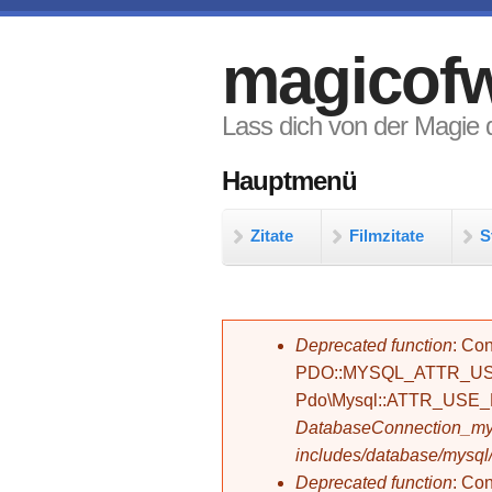
Direkt zum Inhalt
magicofw
Lass dich von der Magie d
Hauptmenü
Zitate
Filmzitate
S
Fehlermeldung
Deprecated function
: Con
PDO::MYSQL_ATTR_USE_
Pdo\Mysql::ATTR_USE
DatabaseConnection_mys
includes/database/mysql
Deprecated function
: C