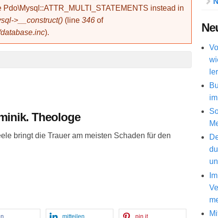
N
use Pdo\Mysql::ATTR_MULTI_STATEMENTS instead in
ql->__construct()
(line
346
of
Neu
/database.inc
).
Vo
wi
le
Bu
im
So
minik. Theologe
Me
eele bringt die Trauer am meisten Schaden für den
De
du
un
Im
Ve
me
Mi
en
mitteilen
pin it