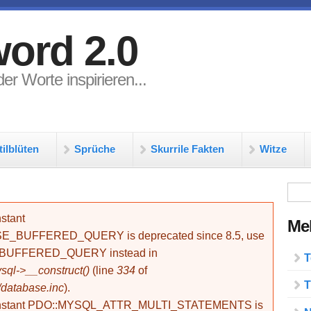
ord 2.0
er Worte inspirieren...
tilblüten
Sprüche
Skurrile Fakten
Witze
Su
stant
Meh
BUFFERED_QUERY is deprecated since 8.5, use
_BUFFERED_QUERY instead in
T
ql->__construct()
(line
334
of
T
/database.inc
).
onstant PDO::MYSQL_ATTR_MULTI_STATEMENTS is