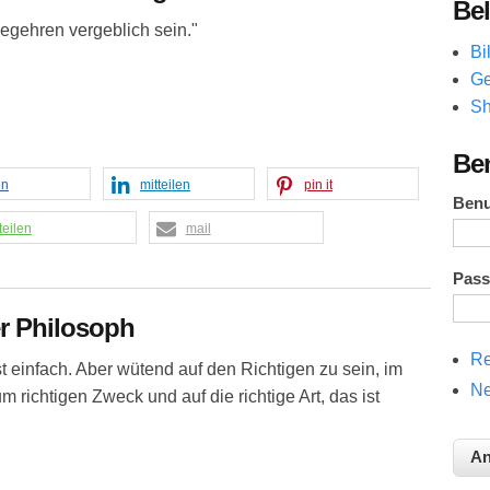
Bel
egehren vergeblich sein."
Bi
Ge
Sh
Be
en
mitteilen
pin it
Ben
teilen
mail
Pas
er Philosoph
Re
 einfach. Aber wütend auf den Richtigen zu sein, im
Ne
um richtigen Zweck und auf die richtige Art, das ist