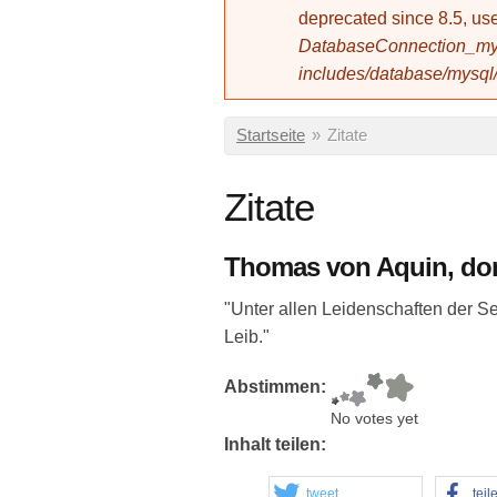
deprecated since 8.5, 
DatabaseConnection_mys
includes/database/mysql
Sie sind hier
Startseite
»
Zitate
Zitate
Thomas von Aquin, do
"Unter allen Leidenschaften der S
Leib."
Abstimmen:
No votes yet
Inhalt teilen:
tweet
teil