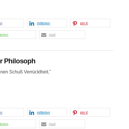
en
mitteilen
pin it
teilen
mail
er Philosoph
inen Schuß Verrücktheit."
en
mitteilen
pin it
teilen
mail