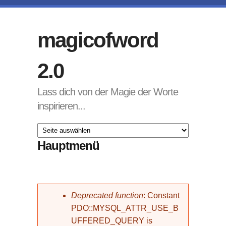
Direkt zum Inhalt
magicofword
2.0
Lass dich von der Magie der Worte
inspirieren...
Hauptmenü
Fehlermeldung
Deprecated function
: Constant
PDO::MYSQL_ATTR_USE_B
UFFERED_QUERY is