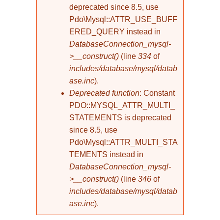
deprecated since 8.5, use
Pdo\Mysql::ATTR_USE_BUFF
ERED_QUERY instead in
DatabaseConnection_mysql-
>__construct()
(line
334
of
includes/database/mysql/datab
ase.inc
).
Deprecated function
: Constant
PDO::MYSQL_ATTR_MULTI_
STATEMENTS is deprecated
since 8.5, use
Pdo\Mysql::ATTR_MULTI_STA
TEMENTS instead in
DatabaseConnection_mysql-
>__construct()
(line
346
of
includes/database/mysql/datab
ase.inc
).