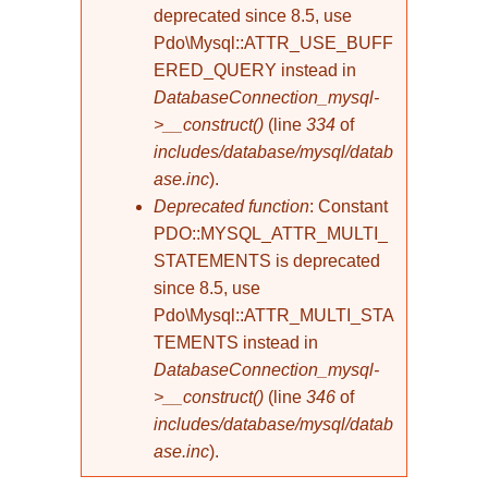
deprecated since 8.5, use
Pdo\Mysql::ATTR_USE_BUFF
ERED_QUERY instead in
DatabaseConnection_mysql-
>__construct()
(line
334
of
includes/database/mysql/datab
ase.inc
).
Deprecated function
: Constant
PDO::MYSQL_ATTR_MULTI_
STATEMENTS is deprecated
since 8.5, use
Pdo\Mysql::ATTR_MULTI_STA
TEMENTS instead in
DatabaseConnection_mysql-
>__construct()
(line
346
of
includes/database/mysql/datab
ase.inc
).