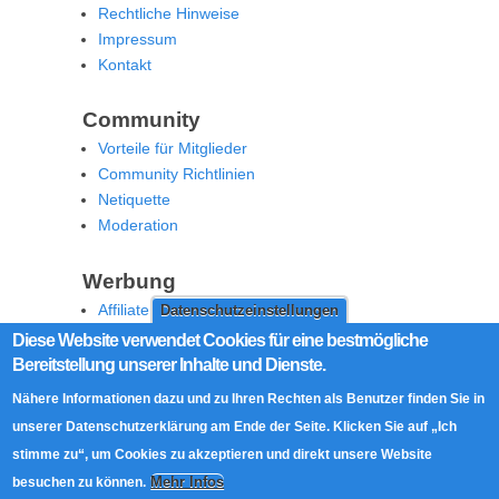
Rechtliche Hinweise
Impressum
Kontakt
Community
Vorteile für Mitglieder
Community Richtlinien
Netiquette
Moderation
Werbung
Affiliate Offenlegung
Datenschutzeinstellungen
Werben Sie auf MoW
Diese Website verwendet Cookies für eine bestmögliche
Bereitstellung unserer Inhalte und Dienste.
Social Media
Nähere Informationen dazu und zu Ihren Rechten als Benutzer finden Sie in
RSS Feed
unserer Datenschutzerklärung am Ende der Seite. Klicken Sie auf „Ich
Facebook
stimme zu“, um Cookies zu akzeptieren und direkt unsere Website
Twitter
Mehr Infos
besuchen zu können.