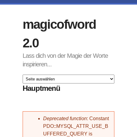
Direkt zum Inhalt
magicofword
2.0
Lass dich von der Magie der Worte
inspirieren...
Hauptmenü
Fehlermeldung
Deprecated function
: Constant
PDO::MYSQL_ATTR_USE_B
UFFERED_QUERY is