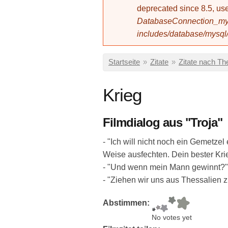
deprecated since 8.5, 
DatabaseConnection_mys
includes/database/mysql
Sie sind hier
Startseite
»
Zitate
»
Zitate nach T
Krieg
Filmdialog aus "Troja"
- "Ich will nicht noch ein Gemetzel
Weise ausfechten. Dein bester Kri
- "Und wenn mein Mann gewinnt?"
- "Ziehen wir uns aus Thessalien z
Abstimmen:
No votes yet