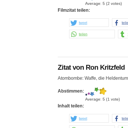
Average:
5
(
2
votes)
Filmzitat teilen:
tweet
teil
teilen
Zitat von Ron Kritzfeld
Atombombe: Waffe, die Heldentum 
Abstimmen:
Average:
5
(
1
vote)
Inhalt teilen:
tweet
teil