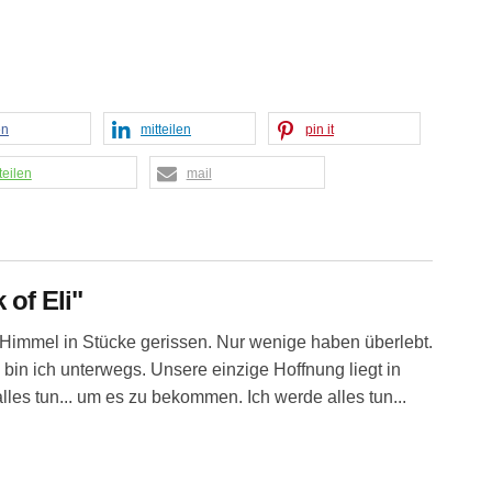
en
mitteilen
pin it
teilen
mail
 of Eli"
n Himmel in Stücke gerissen. Nur wenige haben überlebt.
em bin ich unterwegs. Unsere einzige Hoffnung liegt in
s tun... um es zu bekommen. Ich werde alles tun...