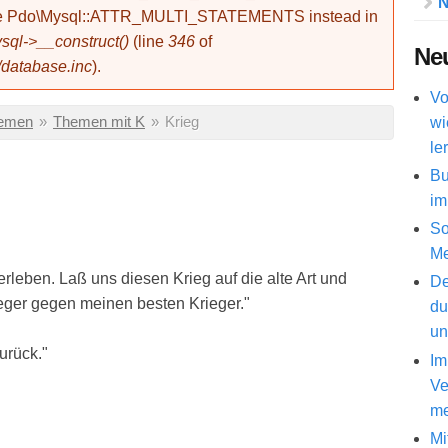
N
use Pdo\Mysql::ATTR_MULTI_STATEMENTS instead in
ql->__construct()
(line
346
of
Neu
/database.inc
).
Vo
wi
hemen
»
Themen mit K
»
Krieg
le
Bu
im
So
Me
 erleben. Laß uns diesen Krieg auf die alte Art und
De
eger gegen meinen besten Krieger."
du
un
urück."
Im
Ve
me
Mi