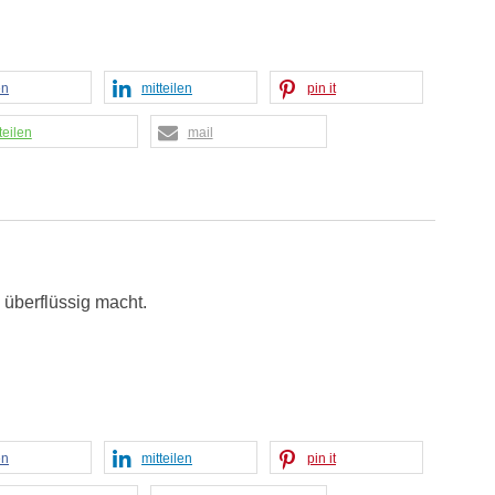
en
mitteilen
pin it
teilen
mail
überflüssig macht.
en
mitteilen
pin it