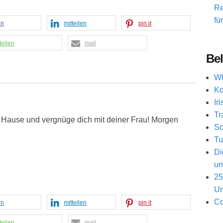
Re
fü
en
mitteilen
pin it
teilen
mail
Bel
Wh
Ko
Ir
Tr
Hause und vergnüge dich mit deiner Frau! Morgen
Sc
Tu
Di
un
25
Un
Co
en
mitteilen
pin it
teilen
mail