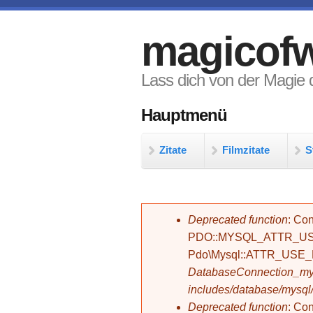
Direkt zum Inhalt
magicofw
Lass dich von der Magie d
Hauptmenü
Zitate
Filmzitate
S
Fehlermeldung
Deprecated function
: Con
PDO::MYSQL_ATTR_USE_
Pdo\Mysql::ATTR_USE
DatabaseConnection_mys
includes/database/mysql
Deprecated function
: C