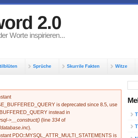
ord 2.0
er Worte inspirieren...
tilblüten
Sprüche
Skurrile Fakten
Witze
Su
stant
Meh
BUFFERED_QUERY is deprecated since 8.5, use
_BUFFERED_QUERY instead in
T
ql->__construct()
(line
334
of
T
/database.inc
).
onstant PDO::MYSQL_ATTR_MULTI_STATEMENTS is