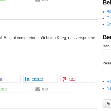
Bel
Bi
Ge
Sh
Be
 Es gibt immer einen nächsten Krieg, das verspreche
Ben
Pas
en
mitteilen
pin it
Re
Ne
teilen
mail