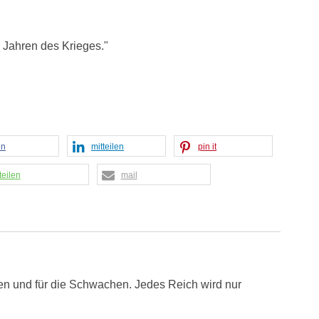
n Jahren des Krieges."
en
mitteilen
pin it
teilen
mail
uen und für die Schwachen. Jedes Reich wird nur