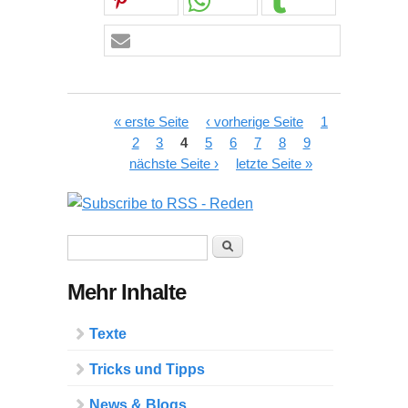
Seiten
« erste Seite
‹ vorherige Seite
1
2
3
4
5
6
7
8
9
nächste Seite ›
letzte Seite »
Suchformular
Suche
Mehr Inhalte
Texte
Tricks und Tipps
News & Blogs