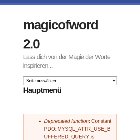
Direkt zum Inhalt
magicofword
2.0
Lass dich von der Magie der Worte
inspirieren...
Hauptmenü
Fehlermeldung
Deprecated function
: Constant
PDO::MYSQL_ATTR_USE_B
UFFERED_QUERY is