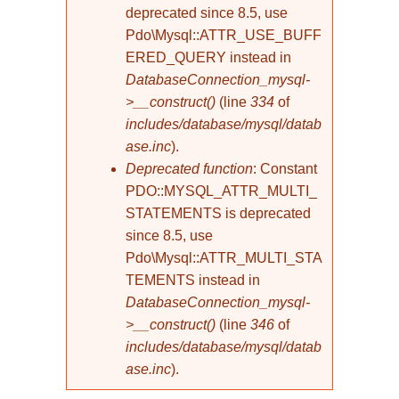
deprecated since 8.5, use
Pdo\Mysql::ATTR_USE_BUFF
ERED_QUERY instead in
DatabaseConnection_mysql-
>__construct()
(line
334
of
includes/database/mysql/datab
ase.inc
).
Deprecated function
: Constant
PDO::MYSQL_ATTR_MULTI_
STATEMENTS is deprecated
since 8.5, use
Pdo\Mysql::ATTR_MULTI_STA
TEMENTS instead in
DatabaseConnection_mysql-
>__construct()
(line
346
of
includes/database/mysql/datab
ase.inc
).