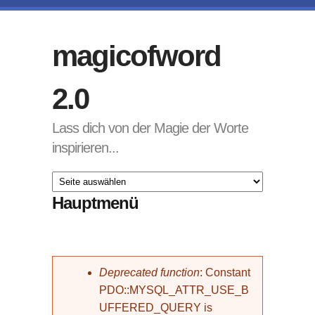
Direkt zum Inhalt
magicofword
2.0
Lass dich von der Magie der Worte
inspirieren...
Hauptmenü
Fehlermeldung
Deprecated function
: Constant
PDO::MYSQL_ATTR_USE_B
UFFERED_QUERY is