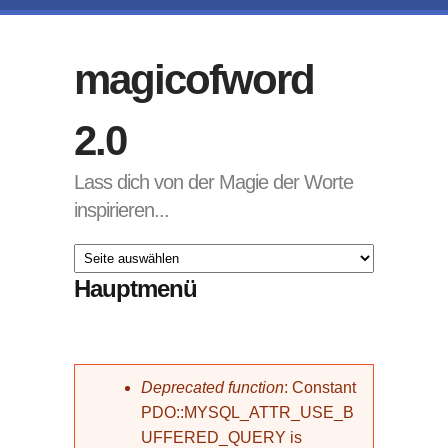
Direkt zum Inhalt
magicofword
2.0
Lass dich von der Magie der Worte
inspirieren...
Hauptmenü
Fehlermeldung
Deprecated function
: Constant
PDO::MYSQL_ATTR_USE_B
UFFERED_QUERY is