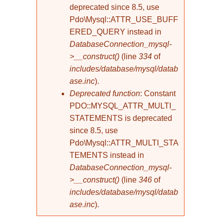
deprecated since 8.5, use
Pdo\Mysql::ATTR_USE_BUFF
ERED_QUERY instead in
DatabaseConnection_mysql-
>__construct()
(line
334
of
includes/database/mysql/datab
ase.inc
).
Deprecated function
: Constant
PDO::MYSQL_ATTR_MULTI_
STATEMENTS is deprecated
since 8.5, use
Pdo\Mysql::ATTR_MULTI_STA
TEMENTS instead in
DatabaseConnection_mysql-
>__construct()
(line
346
of
includes/database/mysql/datab
ase.inc
).