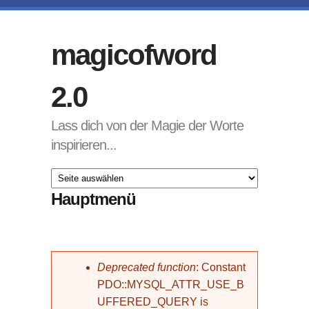
Direkt zum Inhalt
magicofword
2.0
Lass dich von der Magie der Worte
inspirieren...
Hauptmenü
Fehlermeldung
Deprecated function
: Constant
PDO::MYSQL_ATTR_USE_B
UFFERED_QUERY is