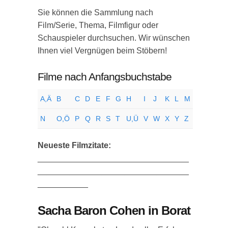
Sie können die Sammlung nach
Film/Serie, Thema, Filmfigur oder
Schauspieler durchsuchen. Wir wünschen
Ihnen viel Vergnügen beim Stöbern!
Filme nach Anfangsbuchstabe
A,Ä
B
C
D
E
F
G
H
I
J
K
L
M
N
O,Ö
P
Q
R
S
T
U,Ü
V
W
X
Y
Z
Neueste Filmzitate:
_________________________________
_________________________________
___________
Sacha Baron Cohen in Borat