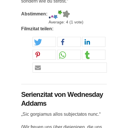
sondern wie du stirbst.“
Abstimmen:
Average:
4
(
1
vote)
Filmzitat teilen:
Serienzitat von Wednesday
Addams
„Sic gorgiamus allos subjectatos nunc.“
(Wir freuen uns über diejenigen, die uns