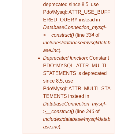
deprecated since 8.5, use
Pdo\Mysql::ATTR_USE_BUFF
ERED_QUERY instead in
DatabaseConnection_mysql-
>__construct()
(line
334
of
includes/database/mysql/datab
ase.inc
).
Deprecated function
: Constant
PDO::MYSQL_ATTR_MULTI_
STATEMENTS is deprecated
since 8.5, use
Pdo\Mysql::ATTR_MULTI_STA
TEMENTS instead in
DatabaseConnection_mysql-
>__construct()
(line
346
of
includes/database/mysql/datab
ase.inc
).