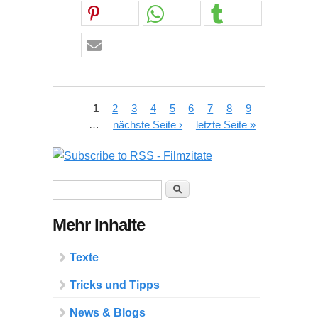
Seiten
1
2
3
4
5
6
7
8
9
…
nächste Seite ›
letzte Seite »
Suchformular
Suche
Mehr Inhalte
Texte
Tricks und Tipps
News & Blogs