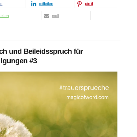
en
mitteilen
pin it
teilen
mail
ch und Beileidsspruch für
digungen #3