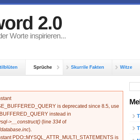
ord 2.0
er Worte inspirieren...
tilblüten
Sprüche
Skurrile Fakten
Witze
Su
stant
Meh
BUFFERED_QUERY is deprecated since 8.5, use
_BUFFERED_QUERY instead in
T
ql->__construct()
(line
334
of
T
/database.inc
).
onstant PDO::MYSQL_ATTR_MULTI_STATEMENTS is