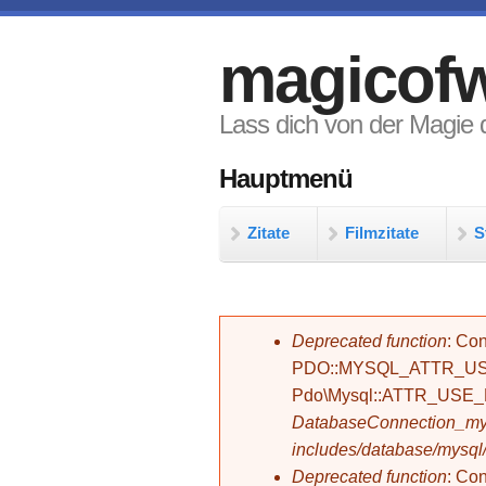
Direkt zum Inhalt
magicofw
Lass dich von der Magie d
Hauptmenü
Zitate
Filmzitate
S
Fehlermeldung
Deprecated function
: Con
PDO::MYSQL_ATTR_USE_
Pdo\Mysql::ATTR_USE
DatabaseConnection_mys
includes/database/mysql
Deprecated function
: C