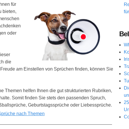
Ihnen für
Re
 bieten,
fü
tmenschen
Nachdenken
Bel
gen oder
Wh
Ko
ieser
Ir
ch die
Tr
Freude am Einstellen von Sprüchen finden, können Sie
Sc
Tu
Di
 Themen helfen Ihnen die gut strukturierten Rubriken,
un
halte. Somit finden Sie stets den passenden Spruch,
25
ßballsprüche, Geburtstagssprüche oder Liebessprüche.
Un
Sprüche nach Themen
Co
____________________________________________