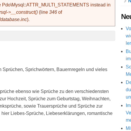
N
use Pdo\Mysql::ATTR_MULTI_STATEMENTS instead in
ql->__construct()
(line
346
of
Neu
/database.inc
).
Vo
wi
le
Bu
im
So
an Sprüchen, Sprichwörtern, Bauernregeln und vieles
Me
De
du
 Sprüche ebenso wie Sprüche zu den verschiedensten
un
zur Hochzeit, Sprüche zum Geburtstag, Weihnachten,
Im
inksprüche, sowie Trauersprüche und Sprüche zur
Ve
 hier Liebes-Sprüche, Liebeserklärungen, romantische
me
Mi