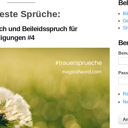
___________
Bel
este Sprüche:
Bi
Ge
ch und Beileidsspruch für
Sh
digungen #4
Be
Ben
Pas
Re
Ne