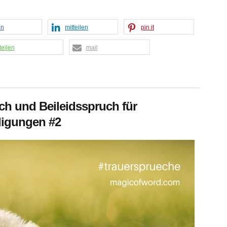
en
mitteilen
pin it
teilen
mail
ch und Beileidsspruch für
digungen #2