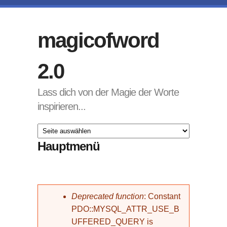
Direkt zum Inhalt
magicofword
2.0
Lass dich von der Magie der Worte
inspirieren...
Hauptmenü
Fehlermeldung
Deprecated function
: Constant
PDO::MYSQL_ATTR_USE_B
UFFERED_QUERY is