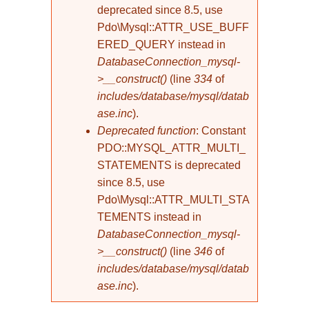
deprecated since 8.5, use
Pdo\Mysql::ATTR_USE_BUFF
ERED_QUERY instead in
DatabaseConnection_mysql-
>__construct()
(line
334
of
includes/database/mysql/datab
ase.inc
).
Deprecated function
: Constant
PDO::MYSQL_ATTR_MULTI_
STATEMENTS is deprecated
since 8.5, use
Pdo\Mysql::ATTR_MULTI_STA
TEMENTS instead in
DatabaseConnection_mysql-
>__construct()
(line
346
of
includes/database/mysql/datab
ase.inc
).