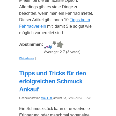
Mieten oft die einfachste Option.
Allerdings gibt es viele Dinge zu
beachten, wenn man ein Fahrrad mietet.
Dieser Artikel gibt Ihnen 10
Tipps beim
Fahrradverleih
mit, damit Sie so gut wie
möglich vorbereitet sind.
Abstimmen:
Average:
2.7
(
3
votes)
über 10 Tipps auf die man bei Fahrradverleih
Weiterlesen
achten sollte
Tipps und Tricks für den
erfolgreichen Schmuck
Ankauf
Gespeichert von
Max Lutz
am/um So, 22/01/2023 - 19:38
Ein Schmuckstück kann eine wertvolle
Erinnerung oder manchmal sogar eine