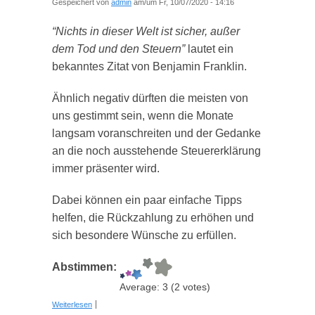
Gespeichert von
admin
am/um Fr, 10/07/2020 - 14:16
“Nichts in dieser Welt ist sicher, außer
dem Tod und den Steuern”
lautet ein
bekanntes Zitat von Benjamin Franklin.
Ähnlich negativ dürften die meisten von
uns gestimmt sein, wenn die Monate
langsam voranschreiten und der Gedanke
an die noch ausstehende Steuererklärung
immer präsenter wird.
Dabei können ein paar einfache Tipps
helfen, die Rückzahlung zu erhöhen und
sich besondere Wünsche zu erfüllen.
Abstimmen:
Average:
3
(
2
votes)
über 5 legale Tricks & Tipps für die
Weiterlesen
Steuererklärung