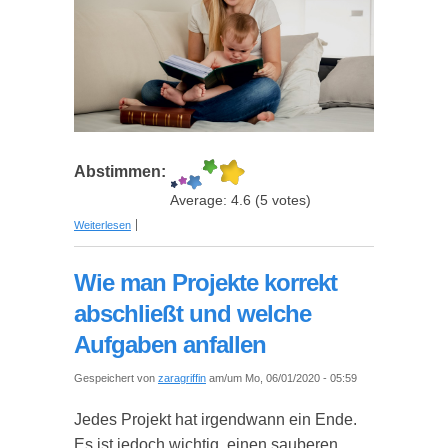
Abstimmen:
Average:
4.6
(
5
votes)
über Die 5 schönsten Erinnerungen für’s
Weiterlesen
gelungene Fotoalbum
Wie man Projekte korrekt
abschließt und welche
Aufgaben anfallen
Gespeichert von
zaragriffin
am/um Mo, 06/01/2020 - 05:59
Jedes Projekt hat irgendwann ein Ende.
Es ist jedoch wichtig, einen sauberen