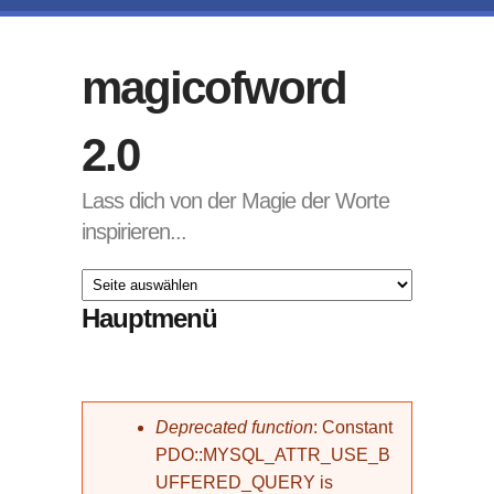
Direkt zum Inhalt
magicofword
2.0
Lass dich von der Magie der Worte
inspirieren...
Hauptmenü
Fehlermeldung
Deprecated function
: Constant
PDO::MYSQL_ATTR_USE_B
UFFERED_QUERY is