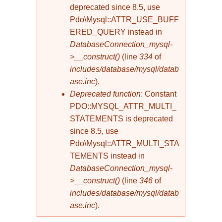
deprecated since 8.5, use
Pdo\Mysql::ATTR_USE_BUFF
ERED_QUERY instead in
DatabaseConnection_mysql-
>__construct()
(line
334
of
includes/database/mysql/datab
ase.inc
).
Deprecated function
: Constant
PDO::MYSQL_ATTR_MULTI_
STATEMENTS is deprecated
since 8.5, use
Pdo\Mysql::ATTR_MULTI_STA
TEMENTS instead in
DatabaseConnection_mysql-
>__construct()
(line
346
of
includes/database/mysql/datab
ase.inc
).