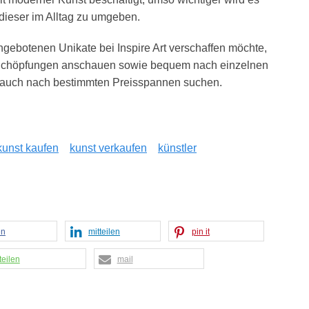
 dieser im Alltag zu umgeben.
ngebotenen Unikate bei Inspire Art verschaffen möchte,
Schöpfungen anschauen sowie bequem nach einzelnen
er auch nach bestimmten Preisspannen suchen.
kunst kaufen
kunst verkaufen
künstler
en
mitteilen
pin it
teilen
mail