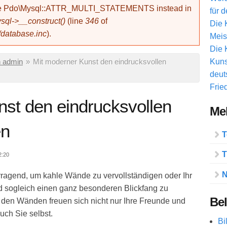
use Pdo\Mysql::ATTR_MULTI_STATEMENTS instead in
für 
ql->__construct()
(line
346
of
Die 
/database.inc
).
Meis
Die 
Kuns
 admin
»
Mit moderner Kunst den eindrucksvollen
deut
Frie
st den eindrucksvollen
Meh
en
T
T
2:20
N
rragend, um kahle Wände zu vervollständigen oder Ihr
d sogleich einen ganz besonderen Blickfang zu
Bel
 den Wänden freuen sich nicht nur Ihre Freunde und
uch Sie selbst.
Bi