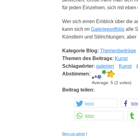
für jeden Einzelnen, sich mit eben
Wer sich einen Einblick über die a
kann sich im
Galerieportfolio
alle 
Künstlern und Stilrichtungen, ab
Kategorie Blog:
Themenbeiträge
Themen des Beitrags:
Kunst
Schlagwörter:
galerien
Kunst
Abstimmen:
Average:
5
(
2
votes)
Beitrag teilen:
tweet
teil
teilen
Blog von admin