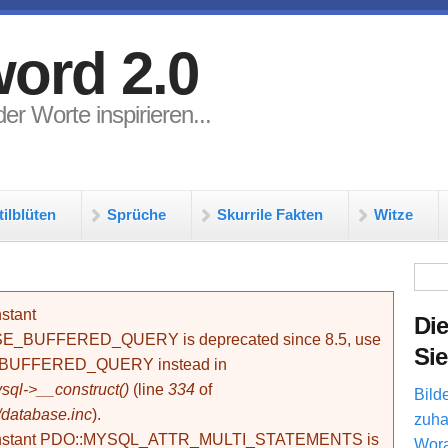
ord 2.0
er Worte inspirieren...
tilblüten
Sprüche
Skurrile Fakten
Witze
Su
stant
Die
BUFFERED_QUERY is deprecated since 8.5, use
Sie
_BUFFERED_QUERY instead in
ql->__construct()
(line
334
of
Bild
/database.inc
).
zuha
onstant PDO::MYSQL_ATTR_MULTI_STATEMENTS is
Wora