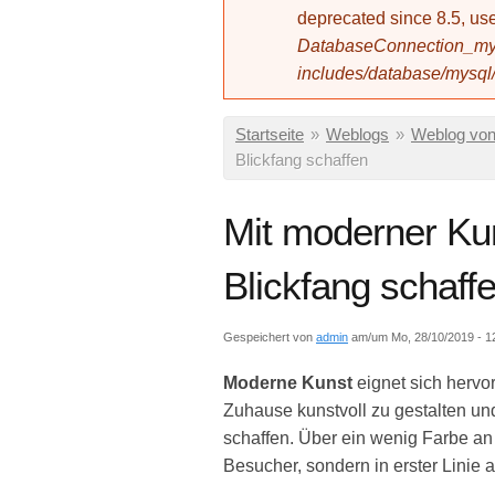
deprecated since 8.5, 
DatabaseConnection_mys
includes/database/mysql
Sie sind hier
Startseite
»
Weblogs
»
Weblog von
Blickfang schaffen
Mit moderner Kun
Blickfang schaff
Gespeichert von
admin
am/um Mo, 28/10/2019 - 1
Moderne Kunst
eignet sich hervo
Zuhause kunstvoll zu gestalten un
schaffen. Über ein wenig Farbe an
Besucher, sondern in erster Linie a