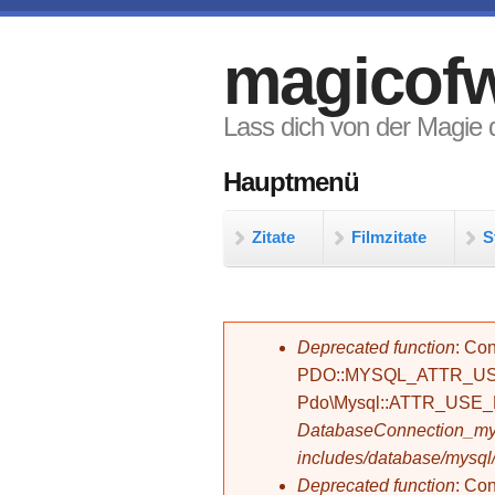
Direkt zum Inhalt
magicofw
Lass dich von der Magie d
Hauptmenü
Zitate
Filmzitate
S
Fehlermeldung
Deprecated function
: Con
PDO::MYSQL_ATTR_USE_
Pdo\Mysql::ATTR_USE
DatabaseConnection_mys
includes/database/mysql
Deprecated function
: C