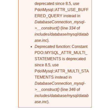
deprecated since 8.5, use
Pdo\Mysql::ATTR_USE_BUFF
ERED_QUERY instead in
DatabaseConnection_mysql-
>__construct()
(line
334
of
includes/database/mysql/datab
ase.inc
).
Deprecated function
: Constant
PDO::MYSQL_ATTR_MULTI_
STATEMENTS is deprecated
since 8.5, use
Pdo\Mysql::ATTR_MULTI_STA
TEMENTS instead in
DatabaseConnection_mysql-
>__construct()
(line
346
of
includes/database/mysql/datab
ase.inc
).