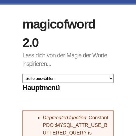
Direkt zum Inhalt
magicofword
2.0
Lass dich von der Magie der Worte
inspirieren...
Hauptmenü
Fehlermeldung
Deprecated function
: Constant
PDO::MYSQL_ATTR_USE_B
UFFERED_QUERY is