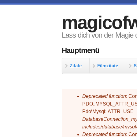
Direkt zum Inhalt
magicofw
Lass dich von der Magie d
Hauptmenü
Zitate
Filmzitate
S
Fehlermeldung
Deprecated function
: Con
PDO::MYSQL_ATTR_USE_
Pdo\Mysql::ATTR_USE
DatabaseConnection_mys
includes/database/mysql
Deprecated function
: C