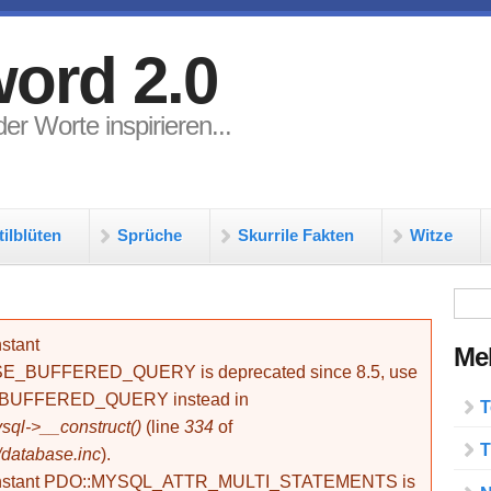
ord 2.0
er Worte inspirieren...
tilblüten
Sprüche
Skurrile Fakten
Witze
Su
stant
Meh
BUFFERED_QUERY is deprecated since 8.5, use
_BUFFERED_QUERY instead in
T
ql->__construct()
(line
334
of
T
/database.inc
).
onstant PDO::MYSQL_ATTR_MULTI_STATEMENTS is