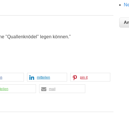
Ne
ine "Quallenknödel" legen können."
en
mitteilen
pin it
teilen
mail