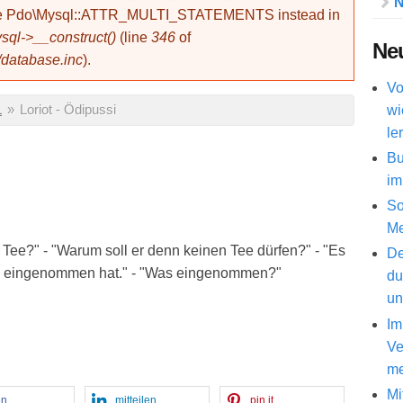
N
use Pdo\Mysql::ATTR_MULTI_STATEMENTS instead in
ql->__construct()
(line
346
of
Neu
/database.inc
).
Vo
wi
L
»
Loriot - Ödipussi
le
Bu
im
So
Me
Tee?" - "Warum soll er denn keinen Tee dürfen?" - "Es
De
as eingenommen hat." - "Was eingenommen?"
du
un
Im
Ve
me
Mi
en
mitteilen
pin it