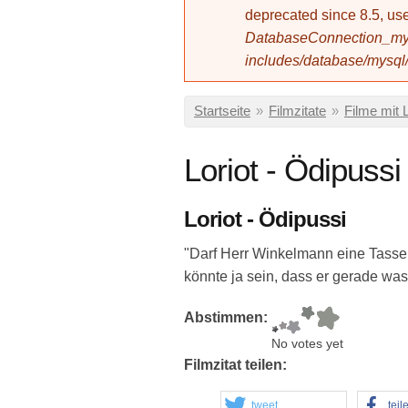
deprecated since 8.5, 
DatabaseConnection_mys
includes/database/mysql
Sie sind hier
Startseite
»
Filmzitate
»
Filme mit 
Loriot - Ödipussi
Loriot - Ödipussi
"Darf Herr Winkelmann eine Tasse 
könnte ja sein, dass er gerade w
Abstimmen:
No votes yet
Filmzitat teilen:
tweet
teil