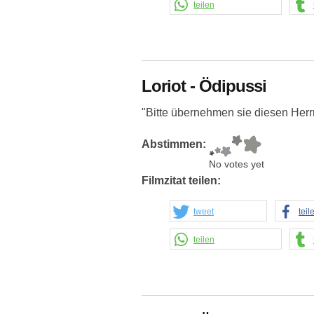
teilen
Loriot - Ödipussi
"Bitte übernehmen sie diesen Herr
Abstimmen:
No votes yet
Filmzitat teilen:
tweet
teil
teilen