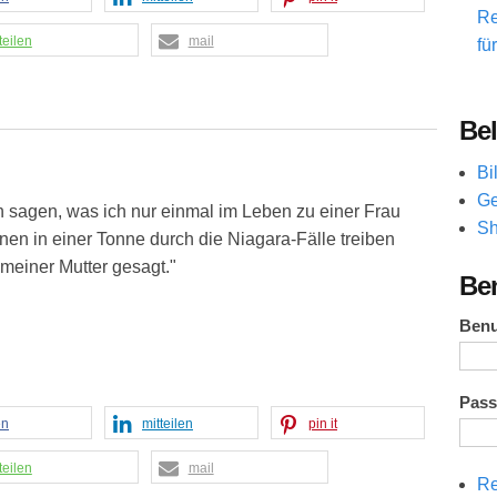
Re
teilen
mail
fü
Bel
Bi
Ge
n sagen, was ich nur einmal im Leben zu einer Frau
Sh
nen in einer Tonne durch die Niagara-Fälle treiben
 meiner Mutter gesagt."
Be
Ben
Pas
en
mitteilen
pin it
teilen
mail
Re