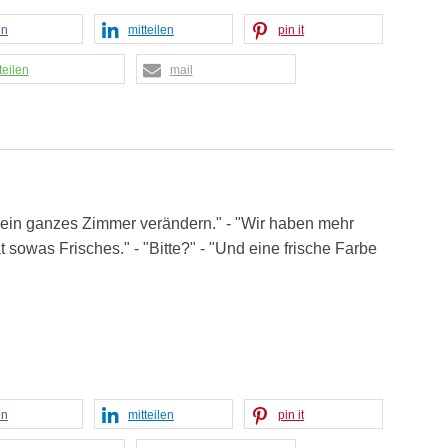
en
mitteilen
pin it
teilen
mail
ein ganzes Zimmer verändern." - "Wir haben mehr
sowas Frisches." - "Bitte?" - "Und eine frische Farbe
en
mitteilen
pin it