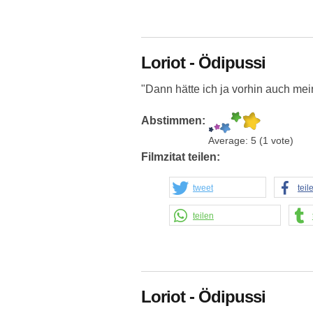
Loriot - Ödipussi
"Dann hätte ich ja vorhin auch me
Abstimmen:
Average:
5
(
1
vote)
Filmzitat teilen:
tweet
teil
teilen
Loriot - Ödipussi