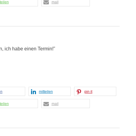
teilen
mail
n, ich habe einen Termin!"
en
mitteilen
pin it
teilen
mail