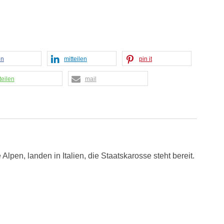
en
mitteilen
pin it
teilen
mail
lpen, landen in Italien, die Staatskarosse steht bereit.