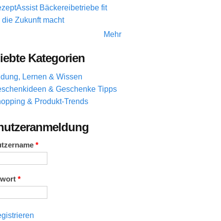
zeptAssist Bäckereibetriebe fit
r die Zukunft macht
Mehr
iebte Kategorien
ldung, Lernen & Wissen
schenkideen & Geschenke Tipps
opping & Produkt-Trends
nutzeranmeldung
utzername
*
swort
*
gistrieren