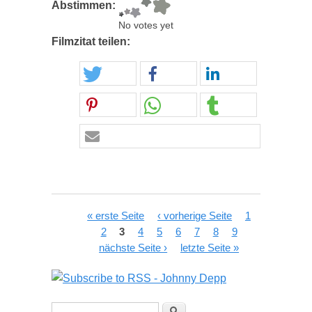
Abstimmen:
No votes yet
Filmzitat teilen:
Seiten
« erste Seite
‹ vorherige Seite
1
2
3
4
5
6
7
8
9
nächste Seite ›
letzte Seite »
Suchformular
Suche