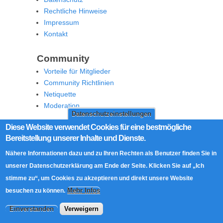
Rechtliche Hinweise
Impressum
Kontakt
Community
Vorteile für Mitglieder
Community Richtlinien
Netiquette
Moderation
Datenschutzeinstellungen
Diese Website verwendet Cookies für eine bestmögliche
Werbung
Bereitstellung unserer Inhalte und Dienste.
Affiliate Offenlegung
Nähere Informationen dazu und zu Ihren Rechten als Benutzer finden Sie in
Werben Sie auf MoW
unserer Datenschutzerklärung am Ende der Seite. Klicken Sie auf „Ich
Social Media
stimme zu“, um Cookies zu akzeptieren und direkt unsere Website
Mehr Infos
besuchen zu können.
RSS Feed
Facebook
Einverstanden
Verweigern
Twitter