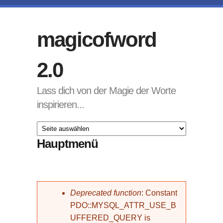
Direkt zum Inhalt
magicofword
2.0
Lass dich von der Magie der Worte
inspirieren...
Hauptmenü
Fehlermeldung
Deprecated function
: Constant
PDO::MYSQL_ATTR_USE_B
UFFERED_QUERY is