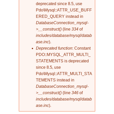
deprecated since 8.5, use
Pdo\Mysql::ATTR_USE_BUFF
ERED_QUERY instead in
DatabaseConnection_mysql-
>__construct()
(line
334
of
includes/database/mysql/datab
ase.inc
).
Deprecated function
: Constant
PDO::MYSQL_ATTR_MULTI_
STATEMENTS is deprecated
since 8.5, use
Pdo\Mysql::ATTR_MULTI_STA
TEMENTS instead in
DatabaseConnection_mysql-
>__construct()
(line
346
of
includes/database/mysql/datab
ase.inc
).