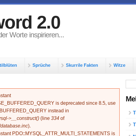
ord 2.0
er Worte inspirieren...
tilblüten
Sprüche
Skurrile Fakten
Witze
Su
stant
Meh
BUFFERED_QUERY is deprecated since 8.5, use
_BUFFERED_QUERY instead in
T
ql->__construct()
(line
334
of
T
/database.inc
).
onstant PDO::MYSQL_ATTR_MULTI_STATEMENTS is