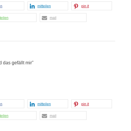
en
mitteilen
pin it
teilen
mail
 das gefällt mir"
en
mitteilen
pin it
teilen
mail