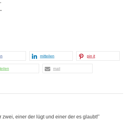
"
"
en
mitteilen
pin it
teilen
mail
ei, einer der lügt und einer der es glaubt!"