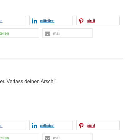
en
mitteilen
pin it
teilen
mail
r. Verlass deinen Arsch!"
en
mitteilen
pin it
teilen
mail