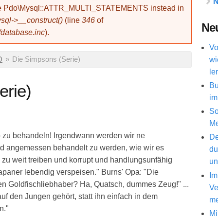
N
use Pdo\Mysql::ATTR_MULTI_STATEMENTS instead in
ql->__construct()
(line
346
of
Neu
/database.inc
).
Vo
wi
D
»
Die Simpsons (Serie)
le
Bu
erie)
im
So
Me
 so zu behandeln! Irgendwann werden wir ne
De
nd angemessen behandelt zu werden, wie wir es
du
 zu weit treiben und korrupt und handlungsunfähig
un
paner lebendig verspeisen." Burns' Opa: "Die
Im
n Goldfischliebhaber? Ha, Quatsch, dummes Zeug!" ...
Ve
auf den Jungen gehört, statt ihn einfach in dem
me
n."
Mi