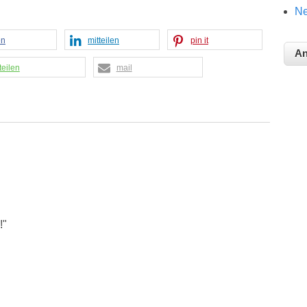
Ne
en
mitteilen
pin it
teilen
mail
!"