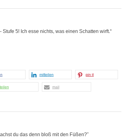
 Stufe 5! Ich esse nichts, was einen Schatten wirft.“
en
mitteilen
pin it
teilen
mail
achst du das denn bloß mit den Füßen?"