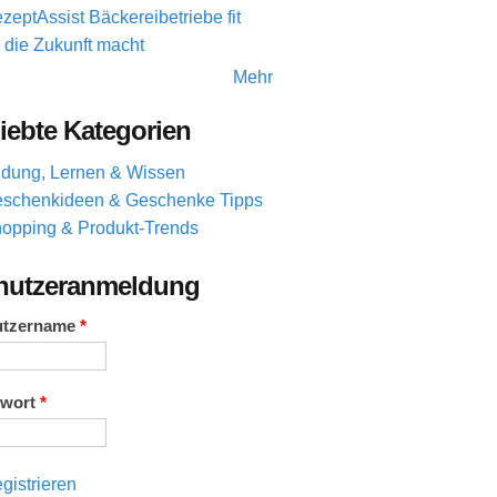
zeptAssist Bäckereibetriebe fit
r die Zukunft macht
Mehr
iebte Kategorien
ldung, Lernen & Wissen
schenkideen & Geschenke Tipps
opping & Produkt-Trends
nutzeranmeldung
utzername
*
swort
*
gistrieren