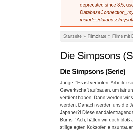
deprecated since 8.5, 
DatabaseConnection_mys
includes/database/mysql
Sie sind hier
Startseite
»
Filmzitate
»
Filme mit 
Die Simpsons (S
Die Simpsons (Serie)
Junge: "Es ist verboten, Arbeiter
Gewerkschaft aufbauen, um fair u
verdient haben. Dann werden wir's
werden. Danach werden uns die Ja
Japaner?! Diese sandalentragende
Burns: "Ach, hätten wir doch bloß 
stillgelegten Koksofen einzumauer