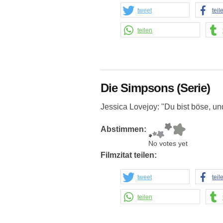
tweet
teil
teilen
Die Simpsons (Serie)
Jessica Lovejoy: "Du bist böse, und
Abstimmen:
No votes yet
Filmzitat teilen:
tweet
teil
teilen