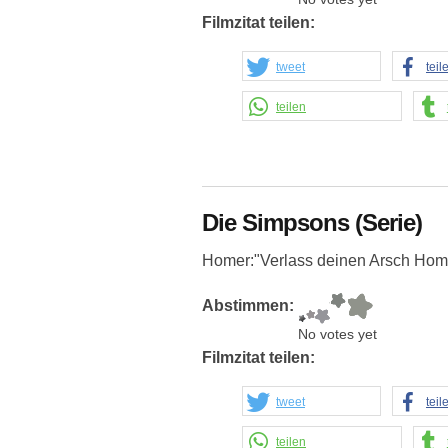
Filmzitat teilen:
tweet
teil
teilen
Die Simpsons (Serie)
Homer:"Verlass deinen Arsch Home
Abstimmen:
No votes yet
Filmzitat teilen:
tweet
teil
teilen