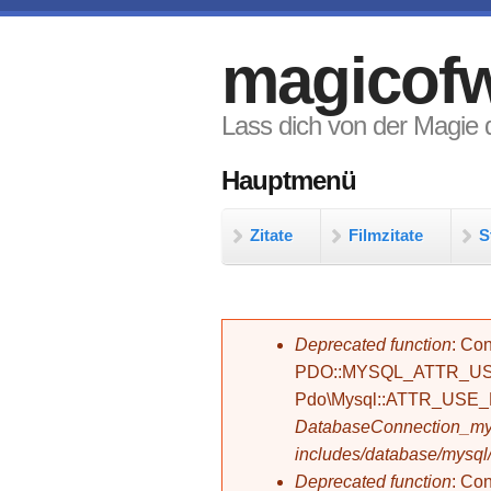
Direkt zum Inhalt
magicofw
Lass dich von der Magie d
Hauptmenü
Zitate
Filmzitate
S
Fehlermeldung
Deprecated function
: Con
PDO::MYSQL_ATTR_USE_
Pdo\Mysql::ATTR_USE
DatabaseConnection_mys
includes/database/mysql
Deprecated function
: C