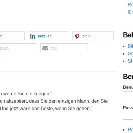
Re
fü
Bel
en
mitteilen
pin it
Bi
teilen
mail
Ge
Sh
Be
Ben
ch werde Sie nie kriegen."
ich akzeptiert, dass Sie den einzigen Mann, den Sie
Pas
Und jetzt wär's das Beste, wenn Sie gehen."
Re