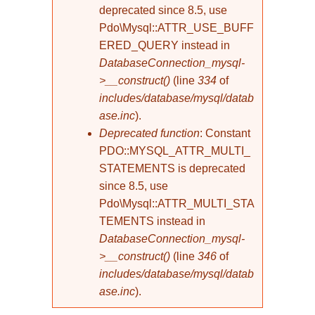
deprecated since 8.5, use
Pdo\Mysql::ATTR_USE_BUFF
ERED_QUERY instead in
DatabaseConnection_mysql-
>__construct()
(line
334
of
includes/database/mysql/datab
ase.inc
).
Deprecated function
: Constant
PDO::MYSQL_ATTR_MULTI_
STATEMENTS is deprecated
since 8.5, use
Pdo\Mysql::ATTR_MULTI_STA
TEMENTS instead in
DatabaseConnection_mysql-
>__construct()
(line
346
of
includes/database/mysql/datab
ase.inc
).