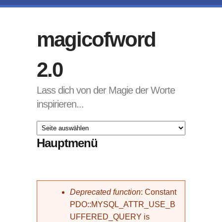
Direkt zum Inhalt
magicofword
2.0
Lass dich von der Magie der Worte
inspirieren...
Hauptmenü
Fehlermeldung
Deprecated function
: Constant
PDO::MYSQL_ATTR_USE_B
UFFERED_QUERY is