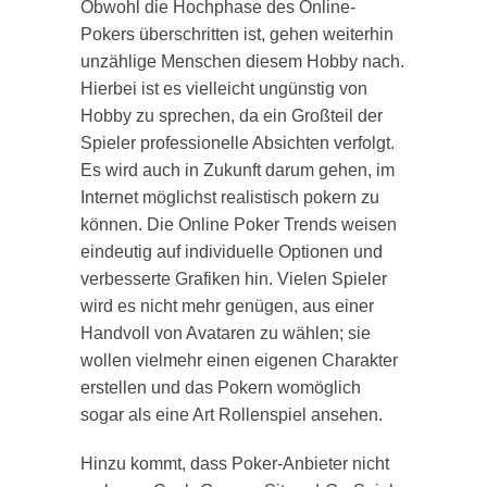
Obwohl die Hochphase des Online-
Pokers überschritten ist, gehen weiterhin
unzählige Menschen diesem Hobby nach.
Hierbei ist es vielleicht ungünstig von
Hobby zu sprechen, da ein Großteil der
Spieler professionelle Absichten verfolgt.
Es wird auch in Zukunft darum gehen, im
Internet möglichst realistisch pokern zu
können. Die Online Poker Trends weisen
eindeutig auf individuelle Optionen und
verbesserte Grafiken hin. Vielen Spieler
wird es nicht mehr genügen, aus einer
Handvoll von Avataren zu wählen; sie
wollen vielmehr einen eigenen Charakter
erstellen und das Pokern womöglich
sogar als eine Art Rollenspiel ansehen.
Hinzu kommt, dass Poker-Anbieter nicht