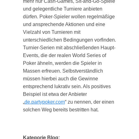
mehr nur Cash-Games, Sit-and-Go-Spiele
und gelegentliche Turniere anbieten
dürfen. Poker-Spieler wollen regelmäßige
und ansprechende Aktionen und eine
Vielzahl von Turnieren mit
unterschiedlichen Bedingungen vorfinden.
Turnier-Serien mit abschließenden Haupt-
Events, die der realen World Series of
Poker ähneln, werden die Spieler in
Massen erfreuen. Selbstverständlich
müssen hierbei auch die Gewinne
entsprechend lukrativ sein. Als positives
Beispiel ist etwa der Anbieter
„
de.partypoker.com
“ zu nennen, der einen
solchen Weg bereits bestritten hat.
Kategorie Blog: