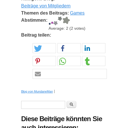
Beiträge von Mitgliedern
Themen des Beitrags:
Games
Abstimmen:
Average:
2
(
2
votes)
Beitrag teilen:
Blog von MundaneMan
Suchformular
Suche
Diese Beiträge könnten Sie
auch interessieren: