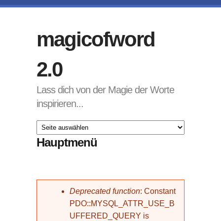
Direkt zum Inhalt
magicofword
2.0
Lass dich von der Magie der Worte
inspirieren...
Hauptmenü
Fehlermeldung
Deprecated function
: Constant
PDO::MYSQL_ATTR_USE_B
UFFERED_QUERY is