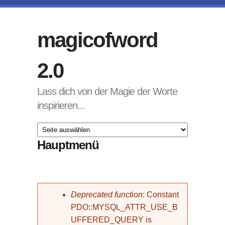
Direkt zum Inhalt
magicofword
2.0
Lass dich von der Magie der Worte
inspirieren...
Hauptmenü
Fehlermeldung
Deprecated function
: Constant
PDO::MYSQL_ATTR_USE_B
UFFERED_QUERY is