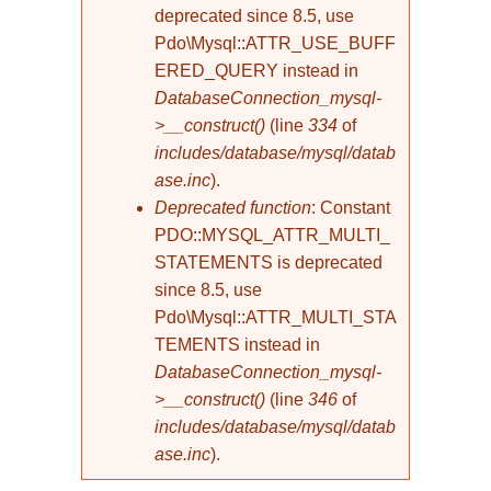
deprecated since 8.5, use
Pdo\Mysql::ATTR_USE_BUFF
ERED_QUERY instead in
DatabaseConnection_mysql-
>__construct()
(line
334
of
includes/database/mysql/datab
ase.inc
).
Deprecated function
: Constant
PDO::MYSQL_ATTR_MULTI_
STATEMENTS is deprecated
since 8.5, use
Pdo\Mysql::ATTR_MULTI_STA
TEMENTS instead in
DatabaseConnection_mysql-
>__construct()
(line
346
of
includes/database/mysql/datab
ase.inc
).