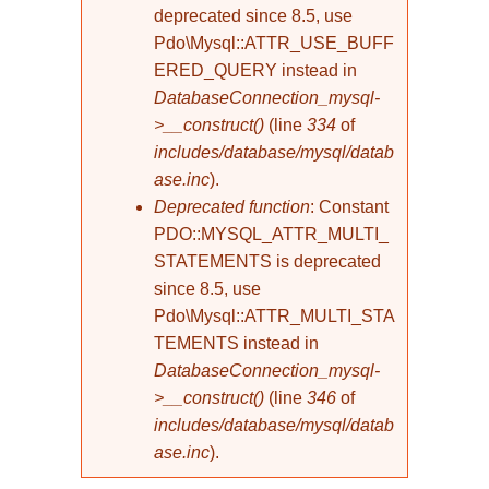
deprecated since 8.5, use
Pdo\Mysql::ATTR_USE_BUFF
ERED_QUERY instead in
DatabaseConnection_mysql-
>__construct()
(line
334
of
includes/database/mysql/datab
ase.inc
).
Deprecated function
: Constant
PDO::MYSQL_ATTR_MULTI_
STATEMENTS is deprecated
since 8.5, use
Pdo\Mysql::ATTR_MULTI_STA
TEMENTS instead in
DatabaseConnection_mysql-
>__construct()
(line
346
of
includes/database/mysql/datab
ase.inc
).