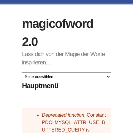
Direkt zum Inhalt
magicofword
2.0
Lass dich von der Magie der Worte
inspirieren...
Hauptmenü
Fehlermeldung
Deprecated function
: Constant
PDO::MYSQL_ATTR_USE_B
UFFERED_QUERY is