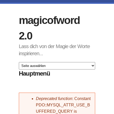
Direkt zum Inhalt
magicofword
2.0
Lass dich von der Magie der Worte
inspirieren...
Hauptmenü
Fehlermeldung
Deprecated function
: Constant
PDO::MYSQL_ATTR_USE_B
UFFERED_QUERY is