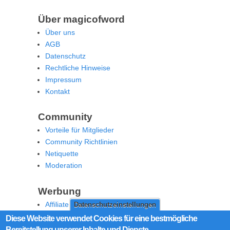
Über magicofword
Über uns
AGB
Datenschutz
Rechtliche Hinweise
Impressum
Kontakt
Community
Vorteile für Mitglieder
Community Richtlinien
Netiquette
Moderation
Werbung
Affiliate Offenlegung
Datenschutzeinstellungen
Werben Sie auf MoW
Diese Website verwendet Cookies für eine bestmögliche
Bereitstellung unserer Inhalte und Dienste.