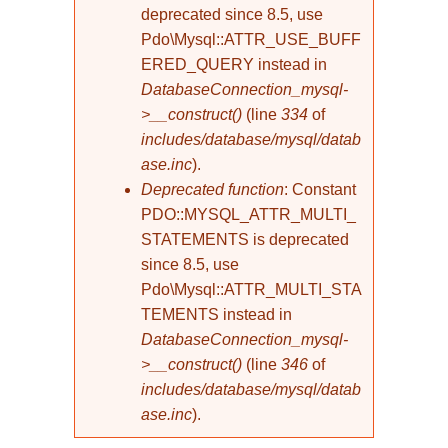
deprecated since 8.5, use
Pdo\Mysql::ATTR_USE_BUFF
ERED_QUERY instead in
DatabaseConnection_mysql-
>__construct()
(line
334
of
includes/database/mysql/datab
ase.inc
).
Deprecated function
: Constant
PDO::MYSQL_ATTR_MULTI_
STATEMENTS is deprecated
since 8.5, use
Pdo\Mysql::ATTR_MULTI_STA
TEMENTS instead in
DatabaseConnection_mysql-
>__construct()
(line
346
of
includes/database/mysql/datab
ase.inc
).