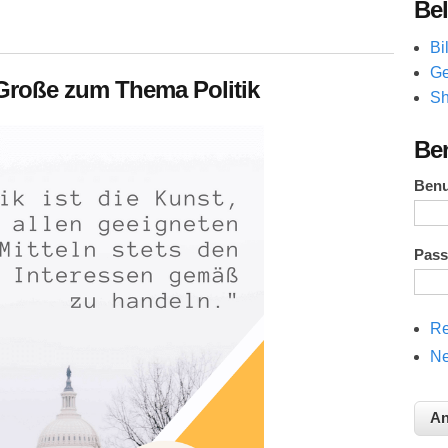
Bel
Bi
Ge
r Große zum Thema Politik
Sh
Be
Ben
Pas
Re
Ne