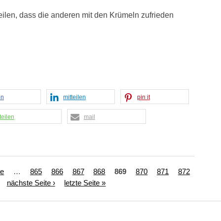
eilen, dass die anderen mit den Krümeln zufrieden
en
mitteilen
pin it
teilen
mail
te
…
865
866
867
868
869
870
871
872
nächste Seite ›
letzte Seite »