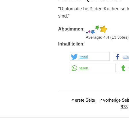
"Diplomatie heißt den Kuchen so t
sind."
Abstimmen:
Average:
4.4
(
13
votes)
Inhalt teilen:
tweet
teil
teilen
Seiten
« erste Seite
‹ vorherige Sei
873