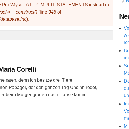
N
use Pdo\Mysql::ATTR_MULTI_STATEMENTS instead in
ql->__construct()
(line
346
of
Neu
/database.inc
).
Vo
wi
le
Bu
im
So
aria Corelli
Me
heiraten, denn ich besitze drei Tiere:
De
inen Papagei, der den ganzen Tag Unsinn redet,
du
wieder beim Morgengrauen nach Hause kommt."
un
Im
Ve
me
Mi