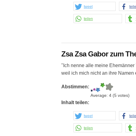
tweet
teil
teilen
Zsa Zsa Gabor zum Th
"Ich nenne alle meine Ehemänner "
weil ich mich nicht an ihre Namen 
Abstimmen:
Average:
4
(
5
votes)
Inhalt teilen:
tweet
teil
teilen