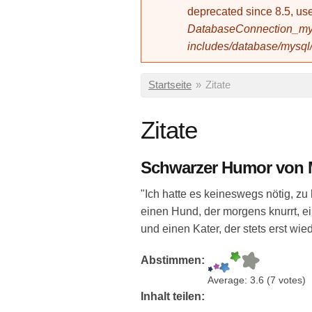
deprecated since 8.5, 
DatabaseConnection_mys
includes/database/mysql
Sie sind hier
Startseite
»
Zitate
Zitate
Schwarzer Humor von M
"Ich hatte es keineswegs nötig, zu 
einen Hund, der morgens knurrt, e
und einen Kater, der stets erst 
Abstimmen:
Average:
3.6
(
7
votes)
Inhalt teilen: