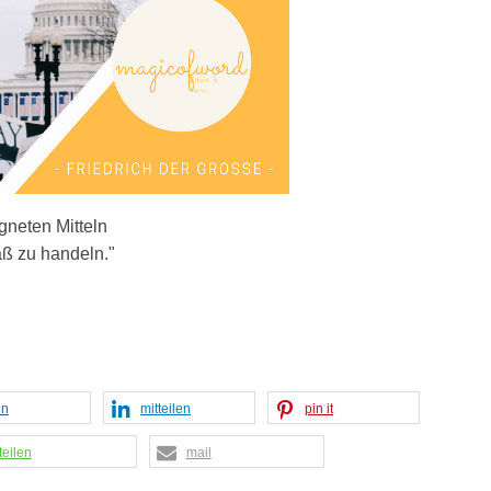
igneten Mitteln
äß zu handeln."
en
mitteilen
pin it
teilen
mail