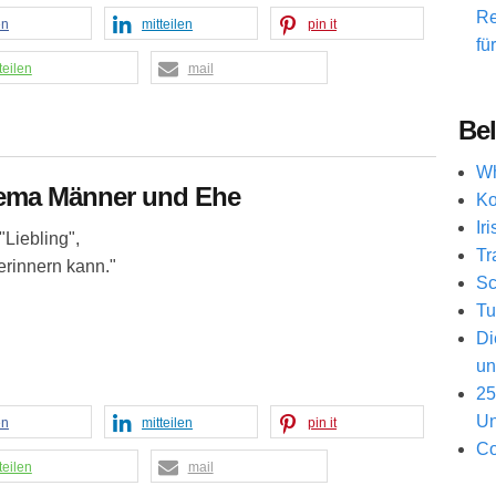
Re
en
mitteilen
pin it
fü
teilen
mail
Bel
Wh
ema Männer und Ehe
Ko
Ir
Liebling",
Tr
erinnern kann."
Sc
Tu
Di
un
25
Un
en
mitteilen
pin it
Co
teilen
mail