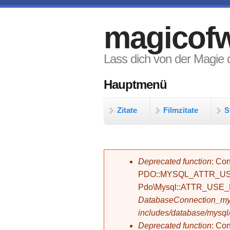
Direkt zum Inhalt
magicofw
Lass dich von der Magie d
Hauptmenü
Zitate
Filmzitate
S
Fehlermeldung
Deprecated function
: Con
PDO::MYSQL_ATTR_USE_
Pdo\Mysql::ATTR_USE
DatabaseConnection_mys
includes/database/mysql
Deprecated function
: C