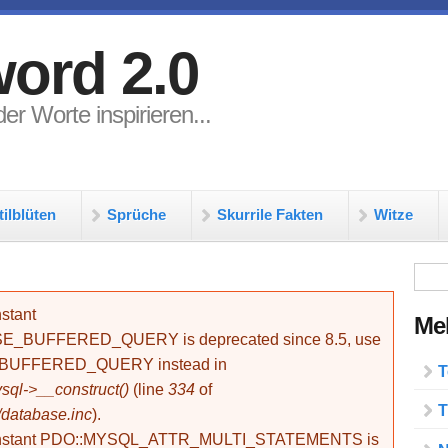
ord 2.0
er Worte inspirieren...
tilblüten
Sprüche
Skurrile Fakten
Witze
Su
stant
Meh
BUFFERED_QUERY is deprecated since 8.5, use
_BUFFERED_QUERY instead in
T
ql->__construct()
(line
334
of
T
/database.inc
).
onstant PDO::MYSQL_ATTR_MULTI_STATEMENTS is