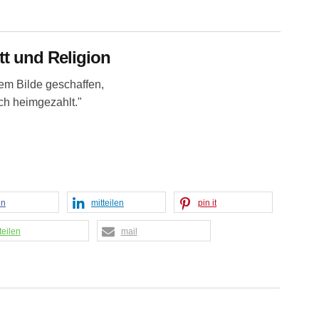
t und Religion
em Bilde geschaffen,
ch heimgezahlt."
en
mitteilen
pin it
teilen
mail