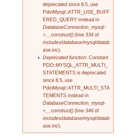
deprecated since 8.5, use
Pdo\Mysql::ATTR_USE_BUFF
ERED_QUERY instead in
DatabaseConnection_mysql-
>__construct()
(line
334
of
includes/database/mysql/datab
ase.inc
).
Deprecated function
: Constant
PDO::MYSQL_ATTR_MULTI_
STATEMENTS is deprecated
since 8.5, use
Pdo\Mysql::ATTR_MULTI_STA
TEMENTS instead in
DatabaseConnection_mysql-
>__construct()
(line
346
of
includes/database/mysql/datab
ase.inc
).