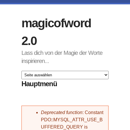
Direkt zum Inhalt
magicofword
2.0
Lass dich von der Magie der Worte
inspirieren...
Hauptmenü
Fehlermeldung
Deprecated function
: Constant
PDO::MYSQL_ATTR_USE_B
UFFERED_QUERY is