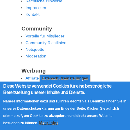
Rechtliche Hinweise
Impressum
Kontakt
Community
Vorteile für Mitglieder
Community Richtlinien
Netiquette
Moderation
Werbung
Affiliate Offenlegung
Datenschutzeinstellungen
Werben Sie auf MoW
Diese Website verwendet Cookies für eine bestmögliche
Bereitstellung unserer Inhalte und Dienste.
Social Media
Nähere Informationen dazu und zu Ihren Rechten als Benutzer finden Sie in
RSS Feed
unserer Datenschutzerklärung am Ende der Seite. Klicken Sie auf „Ich
Facebook
stimme zu“, um Cookies zu akzeptieren und direkt unsere Website
Twitter
Mehr Infos
besuchen zu können.