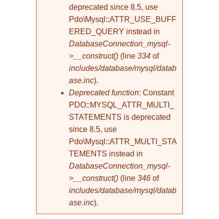
deprecated since 8.5, use
Pdo\Mysql::ATTR_USE_BUFF
ERED_QUERY instead in
DatabaseConnection_mysql-
>__construct()
(line
334
of
includes/database/mysql/datab
ase.inc
).
Deprecated function
: Constant
PDO::MYSQL_ATTR_MULTI_
STATEMENTS is deprecated
since 8.5, use
Pdo\Mysql::ATTR_MULTI_STA
TEMENTS instead in
DatabaseConnection_mysql-
>__construct()
(line
346
of
includes/database/mysql/datab
ase.inc
).