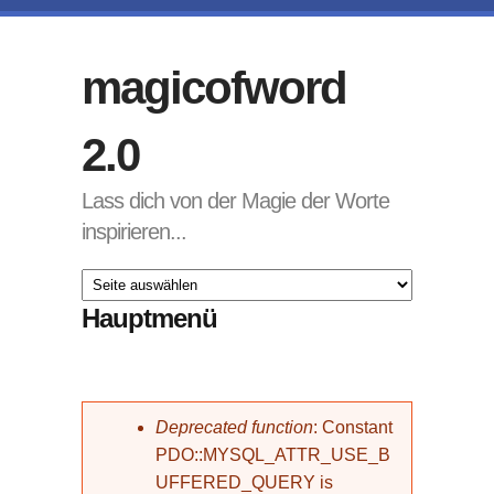
Direkt zum Inhalt
magicofword
2.0
Lass dich von der Magie der Worte
inspirieren...
Hauptmenü
Fehlermeldung
Deprecated function
: Constant
PDO::MYSQL_ATTR_USE_B
UFFERED_QUERY is