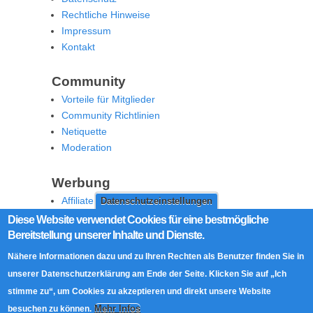
Rechtliche Hinweise
Impressum
Kontakt
Community
Vorteile für Mitglieder
Community Richtlinien
Netiquette
Moderation
Werbung
Affiliate Offenlegung
Datenschutzeinstellungen
Werben Sie auf MoW
Diese Website verwendet Cookies für eine bestmögliche
Bereitstellung unserer Inhalte und Dienste.
Social Media
Nähere Informationen dazu und zu Ihren Rechten als Benutzer finden Sie in
RSS Feed
unserer Datenschutzerklärung am Ende der Seite. Klicken Sie auf „Ich
Facebook
stimme zu“, um Cookies zu akzeptieren und direkt unsere Website
Twitter
Mehr Infos
besuchen zu können.