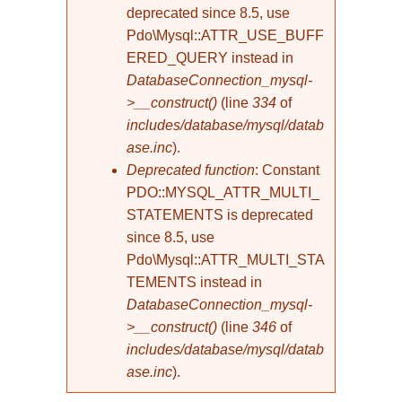
deprecated since 8.5, use
Pdo\Mysql::ATTR_USE_BUFF
ERED_QUERY instead in
DatabaseConnection_mysql-
>__construct()
(line
334
of
includes/database/mysql/datab
ase.inc
).
Deprecated function
: Constant
PDO::MYSQL_ATTR_MULTI_
STATEMENTS is deprecated
since 8.5, use
Pdo\Mysql::ATTR_MULTI_STA
TEMENTS instead in
DatabaseConnection_mysql-
>__construct()
(line
346
of
includes/database/mysql/datab
ase.inc
).