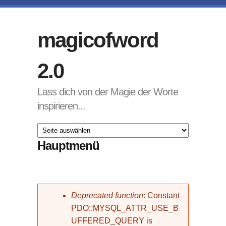
Direkt zum Inhalt
magicofword
2.0
Lass dich von der Magie der Worte
inspirieren...
Hauptmenü
Fehlermeldung
Deprecated function
: Constant
PDO::MYSQL_ATTR_USE_B
UFFERED_QUERY is