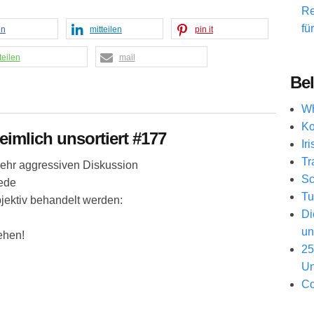
Re
fü
en
mitteilen
pin it
teilen
mail
Bel
Wh
Ko
eimlich unsortiert #177
Ir
Tr
t sehr aggressiven Diskussion
Sc
iede
Tu
bjektiv behandelt werden:
Di
un
gehen!
25
Un
Co