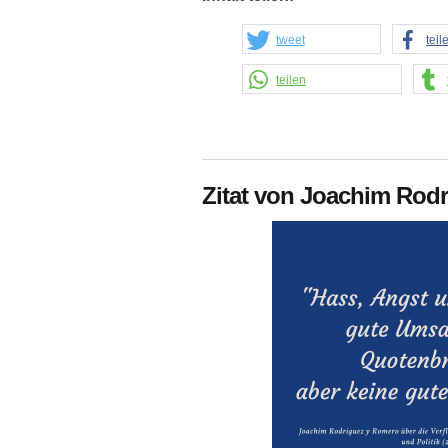
tweet
teil
teilen
Zitat von Joachim Rodr