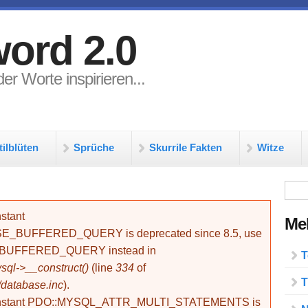
ord 2.0
er Worte inspirieren...
tilblüten
Sprüche
Skurrile Fakten
Witze
Su
stant
Meh
BUFFERED_QUERY is deprecated since 8.5, use
_BUFFERED_QUERY instead in
T
ql->__construct()
(line
334
of
T
/database.inc
).
onstant PDO::MYSQL_ATTR_MULTI_STATEMENTS is