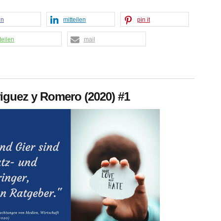
en
mitteilen
pin it
teilen
mail
iguez y Romero (2020) #1