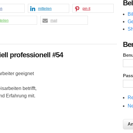
Bel
en
mitteilen
pin it
Bi
teilen
mail
Ge
Sh
Be
iell professionell #54
Ben
arbeiter geeignet
Pas
arbeiten betrifft,
nd Erfahrung mit.
Re
Ne