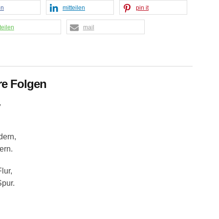
en
mitteilen
pin it
teilen
mail
re Folgen
,
dern,
ern.
lur,
Spur.