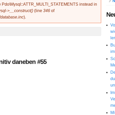
N
use Pdo\Mysql::ATTR_MULTI_STATEMENTS instead in
ql->__construct()
(line
346
of
Neu
/database.inc
).
Vo
wi
le
Bu
im
So
initiv daneben #55
Me
De
du
un
Im
Ve
me
Mi