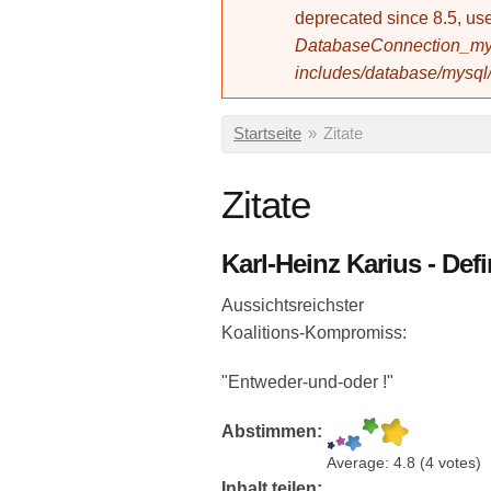
deprecated since 8.5, 
DatabaseConnection_mys
includes/database/mysql
Sie sind hier
Startseite
»
Zitate
Zitate
Karl-Heinz Karius - Def
Aussichtsreichster
Koalitions-Kompromiss:
"Entweder-und-oder !"
Abstimmen:
Average:
4.8
(
4
votes)
Inhalt teilen: