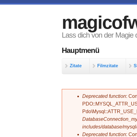
Direkt zum Inhalt
magicofw
Lass dich von der Magie d
Hauptmenü
Zitate
Filmzitate
S
Fehlermeldung
Deprecated function
: Con
PDO::MYSQL_ATTR_USE_
Pdo\Mysql::ATTR_USE
DatabaseConnection_mys
includes/database/mysql
Deprecated function
: C