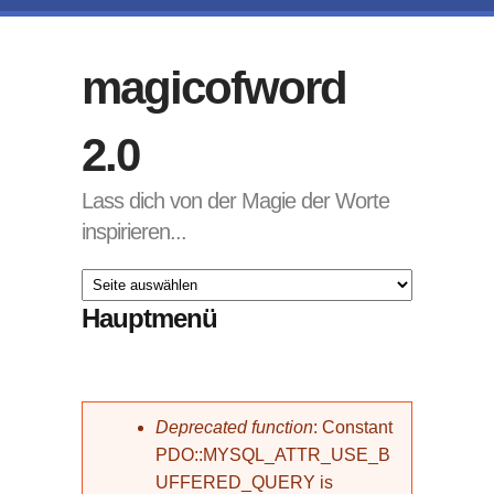
Direkt zum Inhalt
magicofword
2.0
Lass dich von der Magie der Worte
inspirieren...
Hauptmenü
Fehlermeldung
Deprecated function
: Constant
PDO::MYSQL_ATTR_USE_B
UFFERED_QUERY is