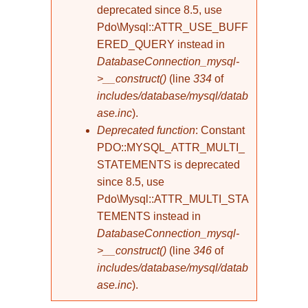
deprecated since 8.5, use
Pdo\Mysql::ATTR_USE_BUFF
ERED_QUERY instead in
DatabaseConnection_mysql-
>__construct()
(line
334
of
includes/database/mysql/datab
ase.inc
).
Deprecated function
: Constant
PDO::MYSQL_ATTR_MULTI_
STATEMENTS is deprecated
since 8.5, use
Pdo\Mysql::ATTR_MULTI_STA
TEMENTS instead in
DatabaseConnection_mysql-
>__construct()
(line
346
of
includes/database/mysql/datab
ase.inc
).