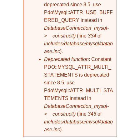
deprecated since 8.5, use
Pdo\Mysql::ATTR_USE_BUFF
ERED_QUERY instead in
DatabaseConnection_mysql-
>__construct()
(line
334
of
includes/database/mysql/datab
ase.inc
).
Deprecated function
: Constant
PDO::MYSQL_ATTR_MULTI_
STATEMENTS is deprecated
since 8.5, use
Pdo\Mysql::ATTR_MULTI_STA
TEMENTS instead in
DatabaseConnection_mysql-
>__construct()
(line
346
of
includes/database/mysql/datab
ase.inc
).