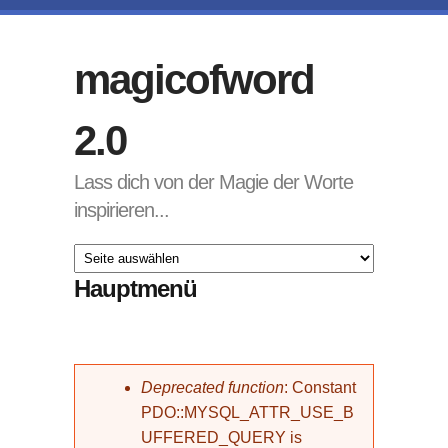
Direkt zum Inhalt
magicofword
2.0
Lass dich von der Magie der Worte
inspirieren...
Hauptmenü
Fehlermeldung
Deprecated function
: Constant
PDO::MYSQL_ATTR_USE_B
UFFERED_QUERY is