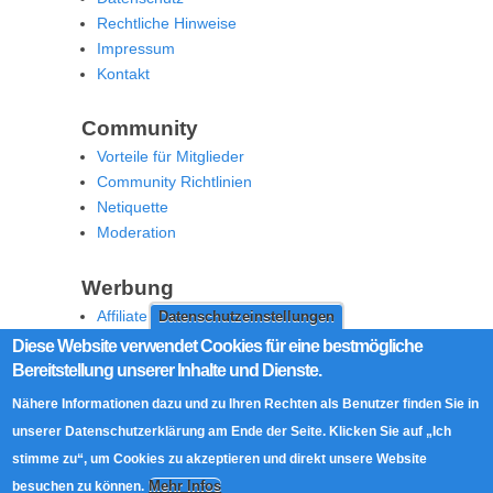
Rechtliche Hinweise
Impressum
Kontakt
Community
Vorteile für Mitglieder
Community Richtlinien
Netiquette
Moderation
Werbung
Affiliate Offenlegung
Datenschutzeinstellungen
Werben Sie auf MoW
Diese Website verwendet Cookies für eine bestmögliche
Bereitstellung unserer Inhalte und Dienste.
Social Media
Nähere Informationen dazu und zu Ihren Rechten als Benutzer finden Sie in
RSS Feed
unserer Datenschutzerklärung am Ende der Seite. Klicken Sie auf „Ich
Facebook
stimme zu“, um Cookies zu akzeptieren und direkt unsere Website
Twitter
Mehr Infos
besuchen zu können.