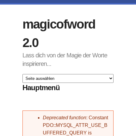
Direkt zum Inhalt
magicofword
2.0
Lass dich von der Magie der Worte
inspirieren...
Hauptmenü
Fehlermeldung
Deprecated function
: Constant
PDO::MYSQL_ATTR_USE_B
UFFERED_QUERY is