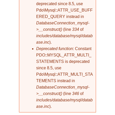
deprecated since 8.5, use
Pdo\Mysql::ATTR_USE_BUFF
ERED_QUERY instead in
DatabaseConnection_mysql-
>__construct()
(line
334
of
includes/database/mysql/datab
ase.inc
).
Deprecated function
: Constant
PDO::MYSQL_ATTR_MULTI_
STATEMENTS is deprecated
since 8.5, use
Pdo\Mysql::ATTR_MULTI_STA
TEMENTS instead in
DatabaseConnection_mysql-
>__construct()
(line
346
of
includes/database/mysql/datab
ase.inc
).