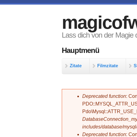
Direkt zum Inhalt
magicofw
Lass dich von der Magie d
Hauptmenü
Zitate
Filmzitate
S
Fehlermeldung
Deprecated function
: Con
PDO::MYSQL_ATTR_USE_
Pdo\Mysql::ATTR_USE
DatabaseConnection_mys
includes/database/mysql
Deprecated function
: C