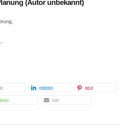
Planung (Autor unbekannt)
erung,
."
en
mitteilen
pin it
teilen
mail