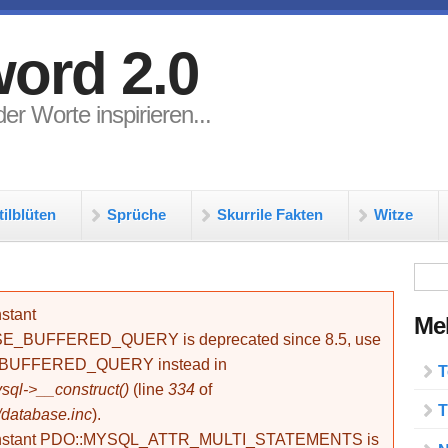
ord 2.0
er Worte inspirieren...
tilblüten
Sprüche
Skurrile Fakten
Witze
Su
stant
Meh
BUFFERED_QUERY is deprecated since 8.5, use
_BUFFERED_QUERY instead in
T
ql->__construct()
(line
334
of
T
/database.inc
).
onstant PDO::MYSQL_ATTR_MULTI_STATEMENTS is