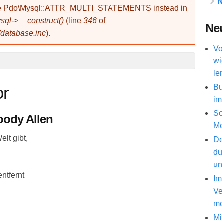
N
use Pdo\Mysql::ATTR_MULTI_STATEMENTS instead in
ql->__construct()
(line
346
of
Neu
/database.inc
).
Vo
wi
le
Bu
or
im
So
oody Allen
Me
elt gibt,
De
du
un
entfernt
Im
Ve
me
Mi