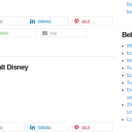
Re
fü
en
mitteilen
pin it
Bel
teilen
mail
Wh
Ko
Ir
lt Disney
Tr
Sc
Tu
Di
un
25
Un
Co
en
mitteilen
pin it