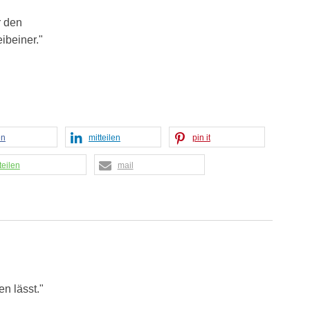
r den
ibeiner."
en
mitteilen
pin it
teilen
mail
n lässt."