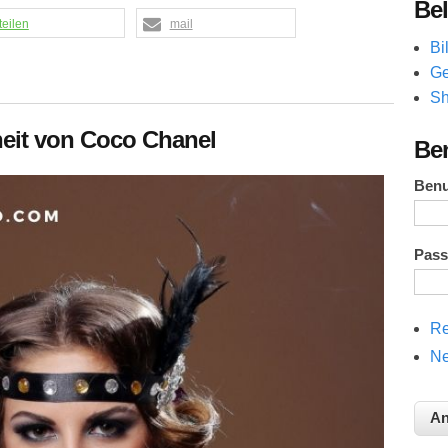
Bel
teilen
mail
Bi
Ge
Sh
eit von Coco Chanel
Be
Ben
Pas
Re
Ne