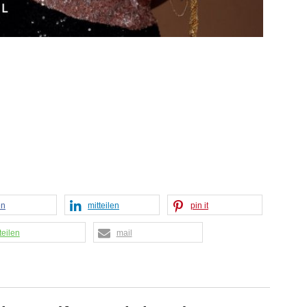
en
mitteilen
pin it
teilen
mail