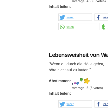
Average:
4.2
(
5
votes)
Inhalt teilen:
tweet
teil
teilen
Lebensweisheit von Wa
"Wenn du durch die Hölle gehst,
höre nicht auf zu laufen."
Abstimmen:
Average:
5
(
3
votes)
Inhalt teilen:
tweet
teil