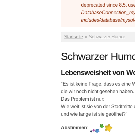
deprecated since 8.5, 
DatabaseConnection_mys
includes/database/mysql
Sie sind hier
Startseite
»
Schwarzer Humor
Schwarzer Hum
Lebensweisheit von W
"Es ist keine Frage, dass es eine W
die wir noch nicht gesehen haben.
Das Problem ist nur:
Wie weit ist sie von der Stadtmitte 
und wie lange ist sie geöffnet?"
Abstimmen: